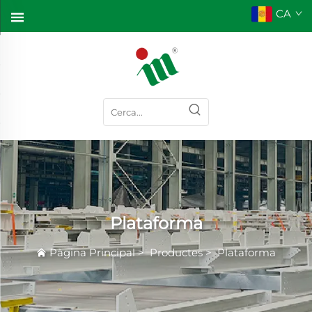
CA
Plataforma
Pàgina Principal
>
Productes
>
Plataforma