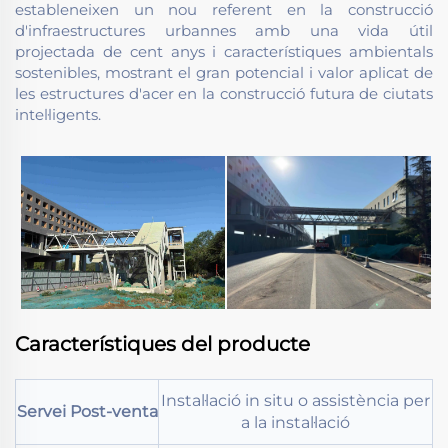
estableneixen un nou referent en la construcció
d'infraestructures urbannes amb una vida útil
projectada de cent anys i característiques ambientals
sostenibles, mostrant el gran potencial i valor aplicat de
les estructures d'acer en la construcció futura de ciutats
intel·ligents.
Característiques del producte
Instal·lació in situ o assistència per
Servei Post-venta
a la instal·lació