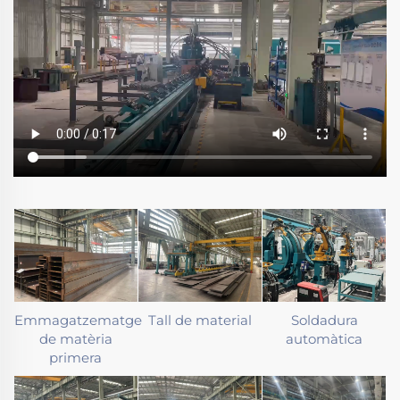
Emmagatzematge
Tall de material
Soldadura
de matèria
automàtica
primera