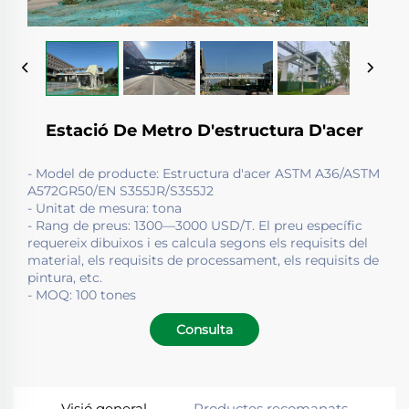
Estació De Metro D'estructura D'acer
- Model de producte: Estructura d'acer ASTM A36/ASTM
A572GR50/EN S355JR/S355J2
- Unitat de mesura: tona
- Rang de preus: 1300—3000 USD/T. El preu específic
requereix dibuixos i es calcula segons els requisits del
material, els requisits de processament, els requisits de
pintura, etc.
- MOQ: 100 tones
Consulta
Visió general
Productes recomanats