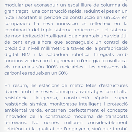
modular per aconseguir un espai lliure de columna de
gran traçat i una construcció ràpida, reduint el pes en un
40% i acortant el període de construcció en un 50% en
comparació La seva innovació es reflecteix en la
combinació del triple sistema anticorrosió i el sistema
de monitorització intel·ligent, que garanteix una vida útil
de cent anys alhora que aconsegueix un control de
precisió a nivell mil·límetric a través de la prefabricació
digital BIM i la soldadura robòtica. Integrats amb
funcions verdes com la generació d'energia fotovoltaica,
els materials són 100% reciclables i les emissions de
carboni es redueixen un 60%.
En resum, les estacions de metro fetes d'estructures
d'acer, amb les seves principals avantatges com l'alta
resistència, lleugeresa, construcció ràpida, super
resistència sísmica, monitoratge intel·ligent i protecció
ambiental verda, encarnen perfectament el concepte
innovador de la construcció moderna de transports
ferroviaris. No només milloren considerablement
l'eficiència i la qualitat de l'enginyeria, sinó que també