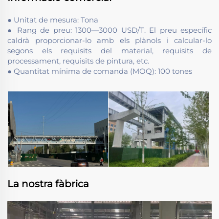
● Unitat de mesura: Tona
● Rang de preu: 1300—3000 USD/T. El preu específic
caldrà proporcionar-lo amb els plànols i calcular-lo
segons els requisits del material, requisits de
processament, requisits de pintura, etc.
● Quantitat mínima de comanda (MOQ): 100 tones
La nostra fàbrica