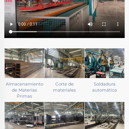
Almacenamiento
Corte de
Soldadura
de Materias
materiales
automática
Primas