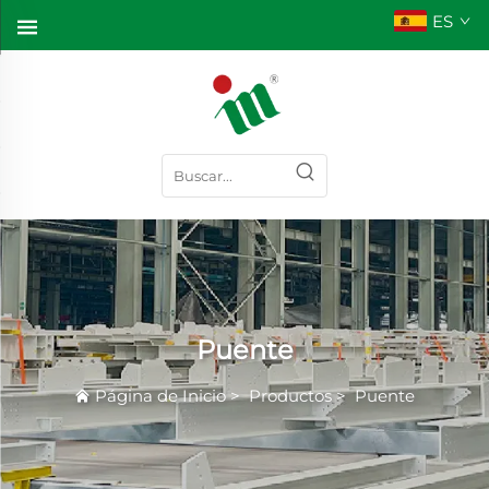
ES
Puente
Página de Inicio
>
Productos
>
Puente