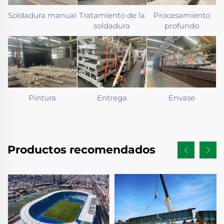
Soldadura manual
Tratamiento de la
Procesamiento
soldadura
profundo
Pintura
Entrega
Envase
Productos recomendados