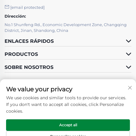
[email protected]
Dirección:
No.1 Shunfeng Rd., Economic Development Zone, Changqing
District, Jinan, Shandong, China
ENLACES RÁPIDOS
PRODUCTOS
SOBRE NOSOTROS
We value your privacy
We use cookies and similar tools to provide our services.
Síguenos
If you don't want to accept all cookies, click Personalize
cookies.
Accept all
Derechos de autor © 2025 por SHANDONG GUOSHUN
CONSTRUCTION GROUP CO., LTD. -
Política de privacidad