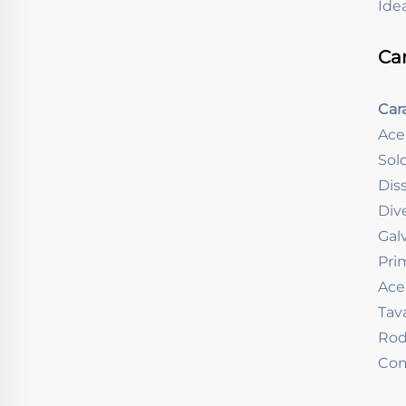
Idea
Car
Car
Ace
Sol
Dis
Div
Galv
Pri
Ace
Tav
Rod
Com