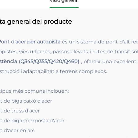
Visió general
ta general del producte
Pont d'acer per autopista
és un sistema de pont d'alt re
opistes, vies urbanes, passos elevats i rutes de trànsit s
istència (Q345/Q355/Q420/Q460)
, ofereix una excel·lent
strucció i adaptabilitat a terrens complexos.
 tipus més comuns inclouen:
t de biga caixó d'acer
t de truss d'acer
t de biga composta d'acer
t d'acer en arc