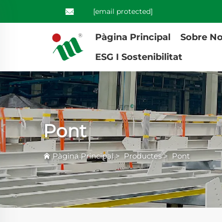
[email protected]
Pàgina Principal
Sobre No
ESG I Sostenibilitat
Pont
Pàgina Principal
>
Productes
>
Pont