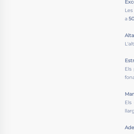
Exce
Les 
a
5
Alta
L'al
Est
Els
fon
Man
Els
llar
Ade