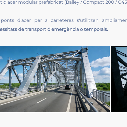
t d'acer modular prefabricat (Bailey / Compact 200 / C45
 ponts d'acer per a carreteres s'utilitzen àmpliam
essitats de transport d'emergència o temporals.