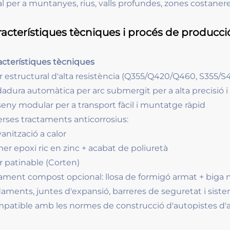
l per a muntanyes, rius, valls profundes, zones costaneres
acterístiques tècniques i procés de producci
acterístiques tècniques
r estructural d'alta resistència (Q355/Q420/Q460, S355/S
dadura automàtica per arc submergit per a alta precisió i 
seny modular per a transport fàcil i muntatge ràpid
erses tractaments anticorrosius:
anització a calor
mer epoxi ric en zinc + acabat de poliuretà
r patinable (Corten)
ament compost opcional: llosa de formigó armat + biga m
aments, juntes d'expansió, barreres de seguretat i sist
patible amb les normes de construcció d'autopistes d'al