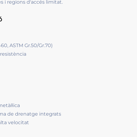
 i regions d'accés limitat.
ó
460, ASTM Gr.50/Gr.70)
resistència
etàl·lica
ema de drenatge integrats
ta velocitat