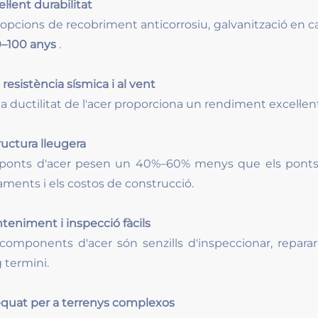
l·lent durabilitat
opcions de recobriment anticorrosiu, galvanització en cale
0–100 anys
.
 resistència sísmica i al vent
ta ductilitat de l'acer proporciona un rendiment excel·lent
ructura lleugera
 ponts d'acer pesen un 40%–60% menys que els ponts d
aments i els costos de construcció.
teniment i inspecció fàcils
 components d'acer són senzills d'inspeccionar, repara
g termini.
quat per a terrenys complexos