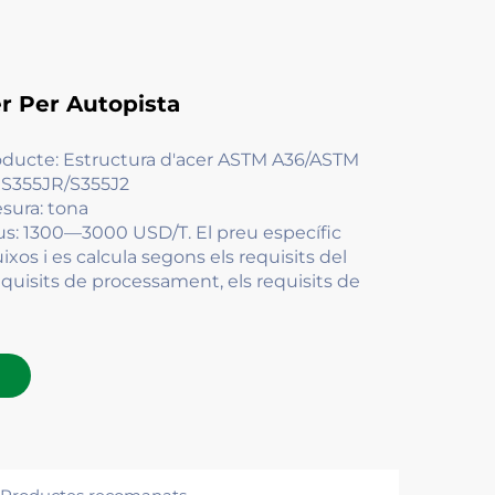
r Per Autopista
oducte: Estructura d'acer ASTM A36/ASTM
S355JR/S355J2
sura: tona
us: 1300—3000 USD/T. El preu específic
ixos i es calcula segons els requisits del
requisits de processament, els requisits de