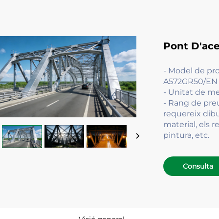
Pont D'ace
- Model de pr
A572GR50/EN 
- Unitat de me
- Rang de pre
requereix dibu
material, els 
pintura, etc.
Consulta