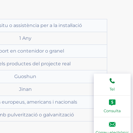
 situ o assistència per a la instal·lació
1 Any
port en contenidor o granel
ls productes del projecte real
Guoshun
Jinan
Tel
 europeus, americans i nacionals
Consulta
mb pulverització o galvanització
Correu electrònic