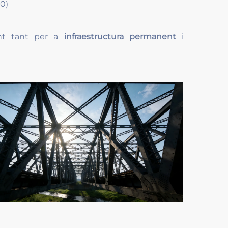
0)
ent tant per a
infraestructura permanent
i