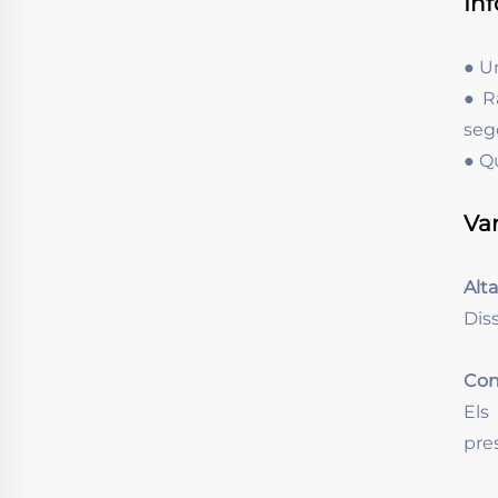
In
● U
● R
sego
● Q
Va
Alt
Dis
Cons
Els
pre