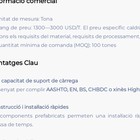
formació comercial
nitat de mesura: Tona
ang de preu: 1300—3000 USD/T. El preu específic caldrà 
ns els requisits del material, requisits de processament, 
uantitat mínima de comanda (MOQ): 100 tones
ntatges Clau
a capacitat de suport de càrrega
senyat per complir
AASHTO, EN, BS, CHBDC o xinès High
trucció i instal·lació ràpides
 components prefabricats permeten una instal·lació rà
ssa de temps.