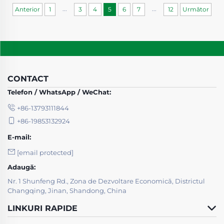
...
...
Anterior
1
3
4
5
6
7
12
Următor
CONTACT
Telefon / WhatsApp / WeChat:
+86-13793111844
+86-19853132924
E-mail:
[email protected]
Adaugă:
Nr. 1 Shunfeng Rd., Zona de Dezvoltare Economică, Districtul
Changqing, Jinan, Shandong, China
LINKURI RAPIDE