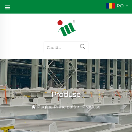
RO
Produse
Pagina Principală
>
Produse