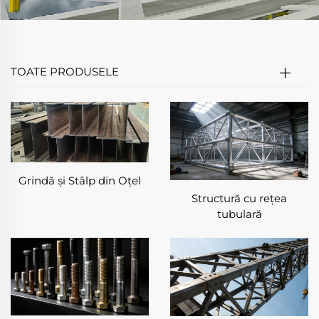
TOATE PRODUSELE
Grindă și Stâlp din Oțel
Structură cu rețea
tubulară