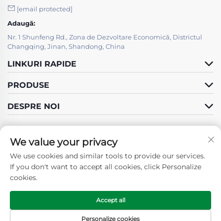
[email protected]
✦ Eficiență cost-beneficiu
Comparativ cu structurile din beton armat, o
Adaugă:
platformă din structură metalică reduce
Nr. 1 Shunfeng Rd., Zona de Dezvoltare Economică, Districtul
utilizarea materialelor, timpul de construcție și
Changqing, Jinan, Shandong, China
costurile de întreținere pe termen lung.
LINKURI RAPIDE
✦ Reutilizabilitate și sustenabilitate
PRODUSE
Platforma din structură metalică poate fi
demontată, relocată și reutilizată pentru noi
DESPRE NOI
scopuri.
Materialele sale metalice reciclabile contribuie la
practici de producție ecologice și durabile.
We value your privacy
⚙ Proces și aspecte tehnice importante
We use cookies and similar tools to provide our services.
Urmați-ne
If you don't want to accept all cookies, click Personalize
✓ Inginerie și design
cookies.
Platforma din structură metalică este dezvoltată
utilizând modelare 3D și BIM pentru a asigura o
Accept all
Drepturi de autor © 2025 de către SHANDONG GUOSHUN
stabilitate structurală optimă și o distribuție
CONSTRUCTION GROUP CO., LTD. -
Politica de confidențialitate
eficientă a încărcăturii.
Personalize cookies