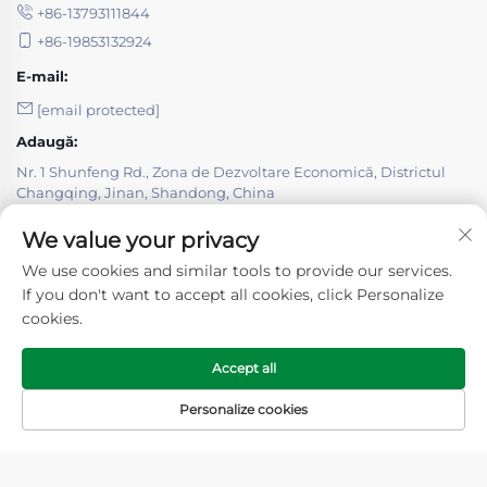
+86-13793111844
lung de energie.
+86-19853132924
✦ Siguranță și durabilitate
E-mail:
Construcția Rapidă din Structură Metalică este
[email protected]
proiectată pentru a rezista la cutremure,
încărcături de vânt și pericole de incendiu.
Adaugă:
Straturile protectoare prelungesc durata de
Nr. 1 Shunfeng Rd., Zona de Dezvoltare Economică, Districtul
viață a clădirii la peste 50 de ani.
Changqing, Jinan, Shandong, China
LINKURI RAPIDE
⚙ Proces și aspecte tehnice importante
We value your privacy
We use cookies and similar tools to provide our services.
PRODUSE
✓ Inginerie și design
If you don't want to accept all cookies, click Personalize
BIM și modelarea 3D sunt utilizate în
cookies.
DESPRE NOI
Construcția Rapidă din Structură Metalică
pentru a optimiza capacitatea de încărcare și
Accept all
amplasarea.
Analiza structurală asigură rezistența la seisme și
Personalize cookies
vânt.
Pagina Principală
Produse
Contactați-ne
TOP
Urmați-ne
✓ Alegerea materialelor