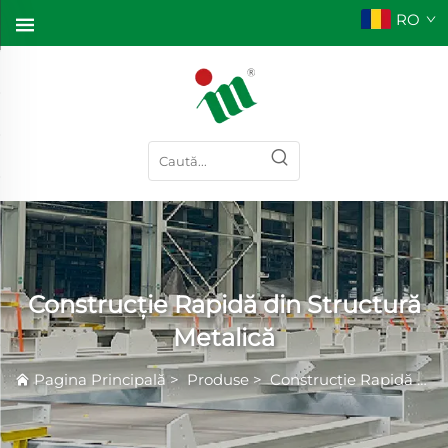
RO
Construcție Rapidă din Structură
Metalică
Pagina Principală
>
Produse
>
Construcție Rapidă din Structură Metalică