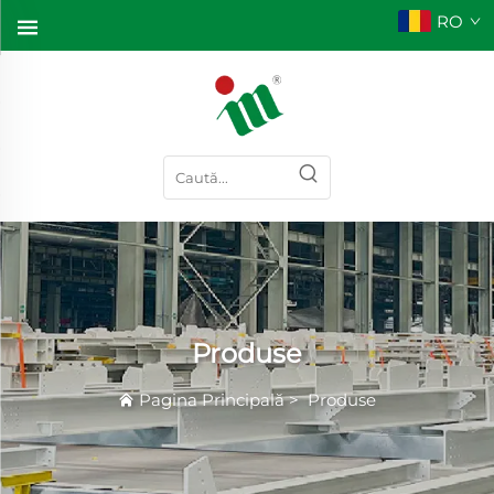
RO
Produse
Pagina Principală
>
Produse