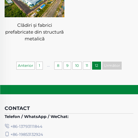
Clădiri și fabrici
prefabricate din structură
metalică
...
Anterior
1
8
9
10
11
12
Următor
CONTACT
Telefon / WhatsApp / WeChat:
+86-13793111844
+86-19853132924