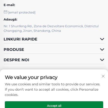
E-mail:
[email protected]
Adaugă:
Nr. 1 Shunfeng Rd., Zona de Dezvoltare Economică, Districtul
Changqing, Jinan, Shandong, China
LINKURI RAPIDE
PRODUSE
DESPRE NOI
We value your privacy
We use cookies and similar tools to provide our services.
Urmați-ne
If you don't want to accept all cookies, click Personalize
cookies.
Accept all
Drepturi de autor © 2025 de către SHANDONG GUOSHUN