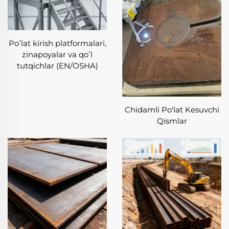
Yangilanishga, sifat nazoratiga va mijozga e'tibor
berishga bo'lgan majburiyatimiz tufayli Maxsus
po'latni qayta ishlash xizmatlarimiz ajralib turadi
va ishonchli maxsus po'tlovchi komponentlarga
Poʻlat kirish platformalari,
ehtiyoj sezayotgan korxonalarning ishonchli
zinapoyalar va qoʻl
hamkoriga aylanamiz.
tutqichlar (EN/OSHA)
Maxsus po'latni qayta ishlash
xizmatlarimizning asosiy afzalliklari
Chidamli Po'lat Kesuvchi
✦ Yuqori darajadagi material mosligi:
Qismlar
Maxsus po'latni qayta ishlash xizmatlarimiz turli
xil maxsus po'lat navlarini, jumladan, rustsiz
po'lat, asbob po'lati, qotishma po'lat, yuqori
tezlikdagi po'lat va issiqqa chidamli po'lat bilan
ishlaydi. Ushbu keng moslanuvchanlik har biri
aniq material xususiyatlari talablariga ega
bo'lgan turli sohalarning noyob ehtiyojlarini
qondirish imkonini beradi. Dasturi dengizda
foydalanish uchun korroziyaga chidamlikni yoki