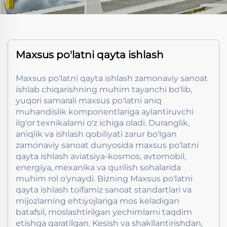
Maxsus po'latni qayta ishlash
Maxsus po'latni qayta ishlash zamonaviy sanoat
ishlab chiqarishning muhim tayanchi bo'lib,
yuqori samarali maxsus po'latni aniq
muhandislik komponentlariga aylantiruvchi
ilg'or texnikalarni o'z ichiga oladi. Duranglik,
aniqlik va ishlash qobiliyati zarur bo'lgan
zamonaviy sanoat dunyosida maxsus po'latni
qayta ishlash aviatsiya-kosmos, avtomobil,
energiya, mexanika va qurilish sohalarida
muhim rol o'ynaydi. Bizning Maxsus po'latni
qayta ishlash toifamiz sanoat standartlari va
mijozlarning ehtiyojlariga mos keladigan
batafsil, moslashtirilgan yechimlarni taqdim
etishga qaratilgan. Kesish va shakllantirishdan,