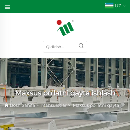
UZ
Maxsus po'latni qayta ishlash
Bosh Sahifa
>
Mahsulotlar
>
Maxsus po'latni qayta ishlash