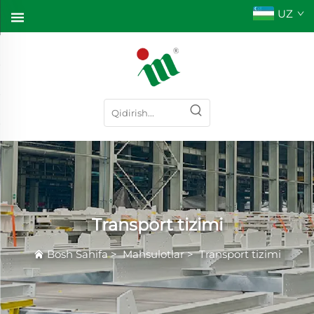
UZ
Transport tizimi
Bosh Sahifa
>
Mahsulotlar
>
Transport tizimi