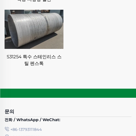
상관없이 당사 특수강 가공 팀은 기대에 부합하는 맞춤
형 제품을 제공할 수 있는 전문성과 유연성을 보유하고
있습니다.
✦ 첨단 품질 관리:
당사의 특수강 가공 서비스에서는 품질이 절대 타협할
수 없습니다. 당사는 재료 선정 및 입고 검사에서부터
공정 중 모니터링, 최종 시험에 이르기까지 전 처리 과
정에 걸쳐 엄격한 품질 관리 시스템을 시행하고 있습니
S31254 특수 스테인리스 스
다. 당사의 품질 관리 조치로는 초음파 및 자분 검사와
틸 펜스톡
같은 비파괴 검사(NDT)와 더불어 경도, 인장 강도, 충격
저항성에 대한 기계적 시험이 포함됩니다. 이러한 종합
적인 품질 관리 접근 방식을 통해 특수강 가공에서 모든
제품이 규격을 충족하거나 초과하도록 보장합니다.
✦ 효율적인 생산:
특수강 가공에서 높은 품질을 유지하면서도 우리는 효
문의
율성과 정시 납품을 우선시합니다. 최적화된 작업 프로
전화 / WhatsApp / WeChat:
세스, 첨단 스케줄링 및 자원 관리를 통해 품질 저하 없
이 리드타임을 최소화합니다. 급변하는 산업 환경에서
+86-13793111844
엄격한 마감 기한을 지키는 것이 얼마나 중요한지 잘 알