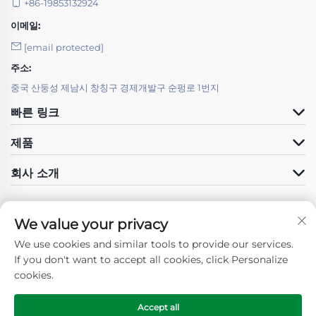
+86-19853132924
고 있으며, 당사의 특수강 가공 팀은 고객 생산 일정을
이메일:
지원하기 위해 정시 납품을 약속합니다.
[email protected]
특수강 가공의 주요 공정 경쟁력
주소:
중국 산둥성 제남시 창칭구 경제개발구 순펑로 1번지
✓ 첨단 열처리:
열처리는 특수강 가공에서 강철의 기계적 특성에 영향
빠른 링크
을 미치는 중요한 단계입니다. 당사 시설은 어닐링, 담금
질, 템퍼링, 카르버라이징 및 질화와 같은 공정을 위해
제품
최첨단 열처리로 및 제어 분위기를 갖추고 있습니다. 이
러한 특수강 가공 기술은 강도, 경도, 인성 및 마모 저항
회사 소개
성을 향상시키도록 조정되어 부품이 혹독한 조건에서
도 견딜 수 있도록 보장합니다. 당사의 열처리 전문성은
복잡한 형상의 부품에도 일관된 결과를 제공합니다.
We value your privacy
We use cookies and similar tools to provide our services.
✓ 고정밀 절단 및 가공:
팔로우하기
If you don't want to accept all cookies, click Personalize
절단 및 가공은 특수강 가공의 핵심 공정이며, 정확성과
cookies.
효율성을 위해 최신 기술을 사용합니다. 고속 스핀들 및
첨단 공구를 갖춘 당사의 CNC 머시닝 센터는 강한 특
수강 소재도 쉽게 가공할 수 있습니다. 윤곽 가공, 드릴
Accept all
Copyright © 2025 by SHANDONG GUOSHUN CONSTRUCTION