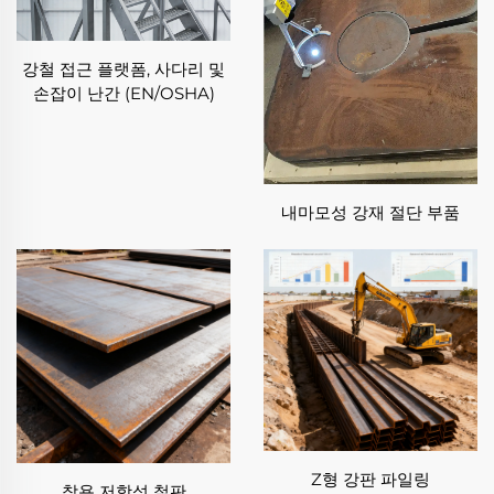
능을 극대화하도록 최적화되어 있습니다.
✦ 정밀 엔지니어링 및 엄격한 허용 공차:
강철 접근 플랫폼, 사다리 및
정밀도는 당사의 특수강 가공 작업에서 핵심입니다. 당
손잡이 난간 (EN/OSHA)
사는 CNC 밀링, 선반 가공 및 연삭과 같은 첨단 기계 가
공 기술과 더불어 정교한 검사 장비를 활용하여 특수강
가공 프로젝트에서 ±0.001mm에 이르는 엄격한 공차
를 달성합니다. 이러한 정밀도는 부품이 조립 시 완벽하
게 맞물리도록 보장하여 조정 작업을 줄이고 신뢰성을
내마모성 강재 절단 부품
향상시킵니다. 당사의 특수강 가공에서의 정밀도에 대
한 집중은 소규모 편차가 중대한 문제를 일으킬 수 있는
산업 분야에 당사를 이상적인 파트너로 만듭니다.
✦ 맞춤 제작 가능:
고객과 적용 분야마다 고유한 요구 사항이 있음을 인지
하고 있으므로, 맞춤형 제작은 당사 특수강 가공 서비스
의 핵심 강점입니다. 맞춤형 워크플로우 설계에서부터
특정 형상, 표면 마감 또는 성능 기준에 맞춘 기술 조정
에 이르기까지 고객과 긴밀히 협력하여 맞춤 솔루션을
제공합니다. 단일 프로토타입 제품이든 대량 생산이든
Z형 강판 파일링
착용 저항성 철판