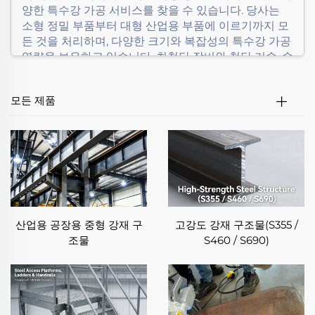
양한 특수강 가공 서비스를 찾을 수 있습니다. 당사는
소형 정밀 부품부터 대형 산업용 부품에 이르기까지 모
든 것을 처리하며, 다양한 크기와 복잡성의 특수강 가공
역량을 보유하고 있습니다. 최첨단 장비와 첨단 기술, 숙
련된 엔지니어 팀을 활용하여 모든 특수강 가공 프로젝
트에서 일관된 품질을 보장합니다. 당사는 혁신과 품질
모든 제품
관리, 고객 중심에 대한 약속을 통해 특수강 가공 서비
스에서 두각을 나타내며, 신뢰할 수 있는 특수강 부품이
필요한 기업들의 믿음직한 파트너가 되고 있습니다.
당사의 특수강 가공 서비스 주요 장점
✦ 뛰어난 재료 호환성:
당사의 특수강 가공 서비스는 스테인리스강, 공구강, 합
산업용 공장용 중형 강재 구
고강도 강재 구조물(S355 /
금강, 고속도강, 내열강 등 다양한 종류의 특수강을 대상
조물
S460 / S690)
으로 합니다. 이러한 광범위한 호환성 덕분에 각기 다른
물성 요구사항을 갖는 다양한 산업 분야의 특수한 요구
사항에도 부합할 수 있습니다. 해양용 부품에 필요한 내
식성이나 절삭 공구에 요구되는 높은 경도와 같은 특성
이 필요하든, 당사의 특수강 가공 기술은 각 강종의 성