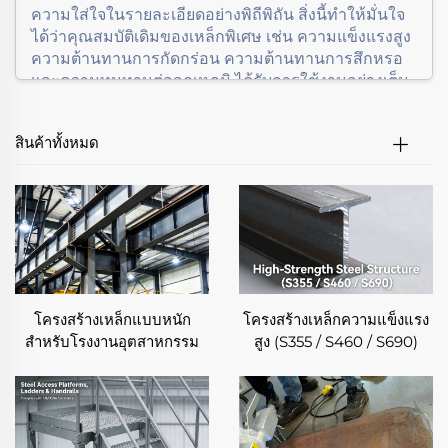
ความใส่ใจในรายละเอียดอย่างพิถีพิถัน สิ่งนี้ทำให้มั่นใจ
ได้ว่าคุณสมบัติเดิมของเหล็กพิเศษ เช่น ความแข็งแรงสูง
ความต้านทานการกัดกร่อน ความต้านทานการสึกหรอ
และความทนทานต่ออุณหภูมิ ได้รับการใช้งานอย่างเต็ม
ที่และเสริมประสิทธิภาพให้ดียิ่งขึ้น
ในหมวดหมู่นี้ ลูกค้าสามารถพบกับบริการแปรรูปเหล็ก
สินค้าทั้งหมด
พิเศษหลากหลายประเภทที่ออกแบบมาเพื่อการใช้งาน
เฉพาะด้าน เราดำเนินงานตั้งแต่ชิ้นส่วนขนาดเล็กที่
ต้องการความแม่นยำ ไปจนถึงชิ้นส่วนอุตสาหกรรม
ขนาดใหญ่ โดยความสามารถในการแปรรูปเหล็กพิเศษ
ของเรานั้นครอบคลุมชิ้นงานที่มีขนาดและความซับซ้อน
หลากหลายรูปแบบ ด้วยการใช้อุปกรณ์ที่ทันสมัย
เทคโนโลยีขั้นสูง และทีมวิศวกรผู้เชี่ยวชาญ เราจึงรับ
ประกันคุณภาพที่สม่ำเสมอในทุกโครงการแปรรูปเหล็ก
โครงสร้างเหล็กแบบหนัก
โครงสร้างเหล็กความแข็งแรง
พิเศษ ด้วยความมุ่งมั่นต่อการสร้างนวัตกรรม การ
สำหรับโรงงานอุตสาหกรรม
สูง (S355 / S460 / S690)
ควบคุมคุณภาพ และการให้ความสำคัญกับลูกค้า ทำให้
บริการแปรรูปเหล็กพิเศษของเราโดดเด่น และเป็นที่ไว้
วางใจจากธุรกิจต่างๆ ที่ต้องการชิ้นส่วนเหล็กพิเศษที่เชื่อ
ถือได้