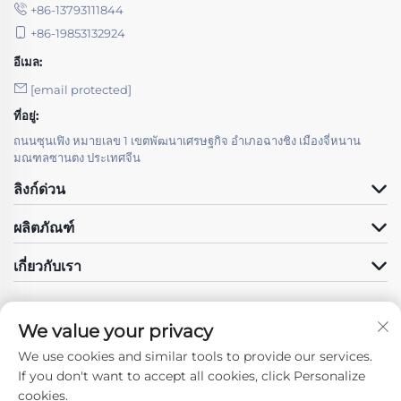
+86-13793111844
ผลิตภัณฑ์ที่ปรับแต่งได้ตามความคาดหวัง
+86-19853132924
✦ การควบคุมคุณภาพขั้นสูง:
อีเมล:
คุณภาพเป็นสิ่งที่ไม่สามารถต่อรองได้ในบริการการ
[email protected]
แปรรูปเหล็กพิเศษของเรา เรามีการดำเนินระบบควบคุม
คุณภาพอย่างเข้มงวดตลอดทั้งวงจรการแปรรูป ตั้งแต่
ที่อยู่:
การคัดเลือกวัสดุและการตรวจสอบเมื่อรับวัตถุดิบ ไป
ถนนซุนเฟิง หมายเลข 1 เขตพัฒนาเศรษฐกิจ อำเภอฉางชิง เมืองจี่หนาน
จนถึงการตรวจสอบระหว่างกระบวนการและทดสอบขั้น
มณฑลซานตง ประเทศจีน
สุดท้าย มาตรการด้านคุณภาพของเราประกอบด้วยการ
ลิงก์ด่วน
ตรวจสอบแบบไม่ทำลาย (NDT) เช่น การตรวจสอบด้วย
คลื่นอัลตราโซนิกและการตรวจสอบด้วยอนุภาคแม่เหล็ก
ผลิตภัณฑ์
รวมถึงการทดสอบเชิงกลเพื่อความแข็ง ความต้านทาน
แรงดึง และความต้านทานต่อแรงกระแทก แนวทางการ
เกี่ยวกับเรา
ควบคุมคุณภาพอย่างครอบคลุมนี้ในการแปรรูปเหล็ก
พิเศษ ช่วยให้มั่นใจได้ว่าผลิตภัณฑ์ทุกชิ้นจะเป็นไปตาม
มาตรฐานหรือเกินกว่ามาตรฐานที่กำหนด
We value your privacy
✦ การผลิตที่มีประสิทธิภาพ:
We use cookies and similar tools to provide our services.
แม้จะรักษามาตรฐานคุณภาพสูงในการแปรรูปเหล็ก
ติดตามเรา
If you don't want to accept all cookies, click Personalize
พิเศษ เรายังให้ความสำคัญกับประสิทธิภาพและการจัด
cookies.