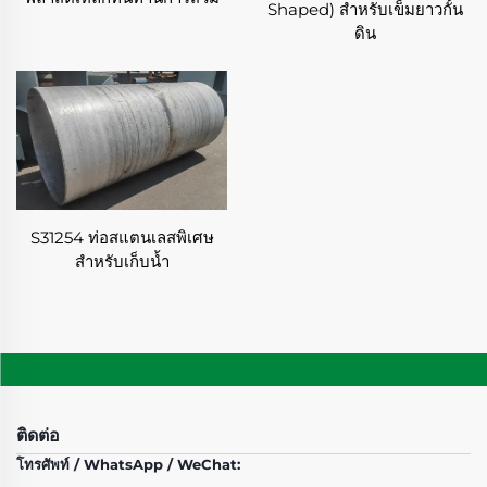
ร่วมกับเครื่องมือตรวจสอบที่ซับซ้อน เพื่อให้ได้ค่า
Shaped) สำหรับเข็มยาวกั้น
ความคลาดเคลื่อนที่แคบมากถึง ±0.001 มม. ใน
ดิน
โครงการการแปรรูปเหล็กพิเศษ ความแม่นยำนี้ทำให้
มั่นใจได้ว่าชิ้นส่วนจะพอดีกับชุดประกอบอย่างไร้รอยต่อ
ลดความจำเป็นในการปรับแต่ง และเพิ่มความน่าเชื่อถือ
จุดเน้นในเรื่องความแม่นยำในการแปรรูปเหล็กพิเศษ
ทำให้เราเป็นตัวเลือกที่เหมาะสมสำหรับอุตสาหกรรมที่
ความเบี่ยงเบนเพียงเล็กน้อยอาจก่อให้เกิดปัญหาอย่างมี
นัยสำคัญ
S31254 ท่อสแตนเลสพิเศษ
✦ ความสามารถในการปรับแต่ง:
สำหรับเก็บน้ำ
เราตระหนักดีว่าลูกค้าแต่ละรายและงานประยุกต์ใช้งาน
มีความต้องการที่แตกต่างกัน ดังนั้นการปรับแต่งจึงเป็น
จุดแข็งหลักของบริการแปรรูปเหล็กพิเศษของเรา จาก
การออกแบบลำดับขั้นตอนการทำงานเฉพาะตัว ไปจนถึง
การปรับเปลี่ยนเทคนิคให้เหมาะสมกับรูปทรงเรขาคณิต
พื้นผิวสำเร็จรูป หรือเกณฑ์ด้านสมรรถนะเฉพาะเจาะจง
เราทำงานร่วมกับลูกค้าอย่างใกล้ชิดเพื่อหาทางแก้ไขที่
ติดต่อ
ออกแบบมาโดยเฉพาะ ไม่ว่าจะเป็นต้นแบบที่มีเพียงชิ้น
เดียว หรือการผลิตจำนวนมาก ทีมงานแปรรูปเหล็กพิเศษ
โทรศัพท์ / WhatsApp / WeChat:
ของเรามีความเชี่ยวชาญและความยืดหยุ่นในการส่งมอบ