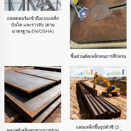
ข้อได้เปรียบหลักของบริการแปรรูปเหล็กพิเศษของ
เรา
แพลตฟอร์มเข้าถึงแบบเหล็ก
✦ ความเข้ากันได้ของวัสดุระดับสูง:
บันได และราวจับ (ตาม
บริการแปรรูปเหล็กพิเศษของเราทำงานกับเหล็กพิเศษ
มาตรฐาน EN/OSHA)
หลากหลายเกรด ได้แก่ เหล็กสเตนเลส เหล็กเครื่องมือ
เหล็กโลหะผสม เหล็กความเร็วสูง และเหล็กทนความ
ร้อน การรองรับที่ครอบคลุมนี้ทำให้เราสามารถตอบ
สนองความต้องการเฉพาะของอุตสาหกรรมต่างๆ ที่มีข้อ
ชิ้นส่วนตัดเหล็กทนการสึกหรอ
กำหนดเฉพาะด้านคุณสมบัติของวัสดุได้อย่างเหมาะสม
ไม่ว่าจะเป็นการใช้งานที่ต้องการความต้านทานการ
กัดกร่อนสำหรับงานในทะเล หรือความแข็งสูงสำหรับ
เครื่องมือตัด เทคนิคการแปรรูปเหล็กพิเศษของเราได้รับ
การปรับแต่งเพื่อให้ประสิทธิภาพของแต่ละเกรดของ
เหล็กสูงสุด
✦ วิศวกรรมความแม่นยำและช่องว่างขนาดที่แคบ:
ความแม่นยำเป็นหัวใจสำคัญของการดำเนินงานด้านการ
แปรรูปเหล็กพิเศษของเรา เราใช้เทคโนโลยีการกลึงขั้น
สูง เช่น การกัดด้วยเครื่อง CNC การกลึง และการเจียร
แผ่นเหล็กขึ้นรูปตัวซี (Z-
พลาสต์เหล็กทนทานการสวม