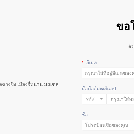
ขอใ
ตั
อีเมล
อฉางชิง เมืองจี่หนาน มณฑล
มือถือ/วอตส์แอป
รหัส
ชื่อ