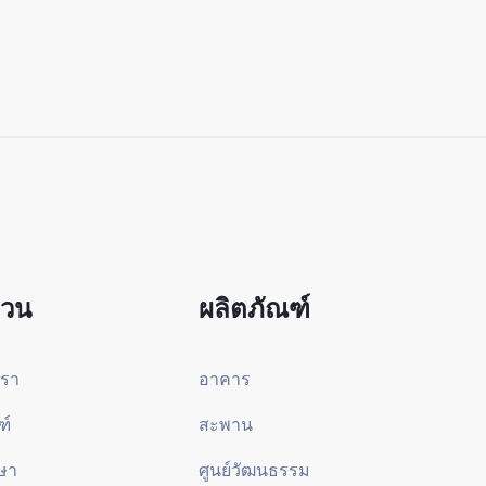
่วน
ผลิตภัณฑ์
เรา
อาคาร
ฑ์
สะพาน
ษา
ศูนย์วัฒนธรรม