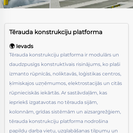
Tērauda konstrukciju platforma
🌍 Ievads
Tērauda konstrukciju platforma ir modulārs un
daudzpusīgs konstruktīvais risinājums, ko plaši
izmanto rūpnīcās, noliktavās, loģistikas centros,
ķīmiskajos uzņēmumos, elektrostacijās un citās
rūpnieciskās iekārtās. Ar sastāvdaļām, kas
iepriekš izgatavotas no tērauda sijām,
kolonnām, grīdas sistēmām un aizsargrežģiem,
tērauda konstrukciju platforma nodrošina
papildu darba vietu, uzglabāšanas tilpumu un