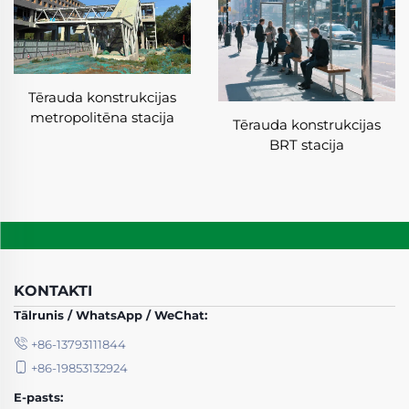
kā vienas, divu vai vairāku līmeņu struktūru.
Izmēri, augstumi un kravnesība var tikt
pielāgota klienta prasībām.
✦ Ātra un viegla uzstādīšana
Tērauda konstrukcijas
Prefabrikāti modulārie komponenti ļauj tērauda
metropolitēna stacija
Tērauda konstrukcijas
konstrukciju platformu ātri montēt, izmantojot
BRT stacija
skrūvētas vai metinātas savienojumus.
Tas minimizē pārtraukumus un darbaspēka
izmaksas uzstādīšanas laikā.
✦ Izturība un ilgmūžība
Ar korozijas izturīgu pārklājumu un ugunsdrošu
aizsardzību tērauda konstrukciju platforma
nodrošina ilgu kalpošanas laiku pat smagās
KONTAKTI
rūpnieciskās vides apstākļos.
Tālrunis / WhatsApp / WeChat:
+86-13793111844
✦ Izdevīgums
Salīdzinājumā ar armēta betona konstrukcijām
+86-19853132924
tērauda konstrukciju platforma samazina
E-pasts:
materiālu patēriņu, būvniecības laiku un