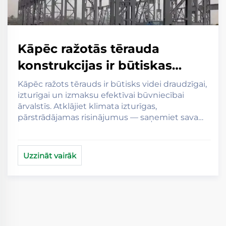
Kāpēc ražotās tērauda
konstrukcijas ir būtiskas
ilgtspējīgai būvniecībai
Kāpēc ražots tērauds ir būtisks videi draudzīgai,
izturīgai un izmaksu efektīvai būvniecībai
ārvalstīs
ārvalstīs. Atklājiet klimata izturīgas,
pārstrādājamas risinājumus — saņemiet sava
projekta novērtējumu jau šodien.
Uzzināt vairāk