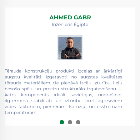
AHMED GABR
Inženieris Ēģipte
Ap
p
sn
ri
Tērauda konstrukciju produkti izceļas ar ārkārtīgi
augstu kvalitāti. Izgatavoti no augstas kvalitātes
tērauda materiāliem, tie piedāvā izcilu izturību, lielu
nesošo spēju un precīzu strukturālo izgatavošanu —
katrs komponents ideāli savietojas, nodrošinot
ilgtermiņa stabilitāti un izturību pret agresīviem
vides faktoriem, piemēram, koroziju un ekstrēmām
temperatūrām.