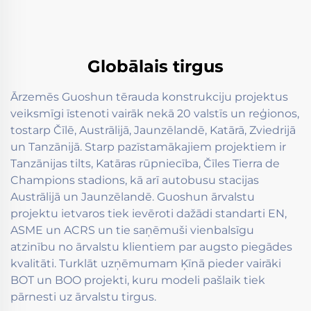
Globālais tirgus
Ārzemēs Guoshun tērauda konstrukciju projektus
veiksmīgi īstenoti vairāk nekā 20 valstīs un reģionos,
tostarp Čīlē, Austrālijā, Jaunzēlandē, Katārā, Zviedrijā
un Tanzānijā. Starp pazīstamākajiem projektiem ir
Tanzānijas tilts, Katāras rūpniecība, Čīles Tierra de
Champions stadions, kā arī autobusu stacijas
Austrālijā un Jaunzēlandē. Guoshun ārvalstu
projektu ietvaros tiek ievēroti dažādi standarti EN,
ASME un ACRS un tie saņēmuši vienbalsīgu
atzinību no ārvalstu klientiem par augsto piegādes
kvalitāti. Turklāt uzņēmumam Ķīnā pieder vairāki
BOT un BOO projekti, kuru modeli pašlaik tiek
pārnesti uz ārvalstu tirgus.