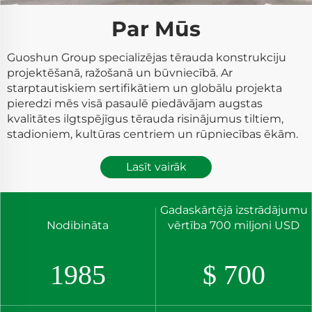
Par Mūs
Guoshun Group specializējas tērauda konstrukciju
projektēšanā, ražošanā un būvniecībā. Ar
starptautiskiem sertifikātiem un globālu projekta
pieredzi mēs visā pasaulē piedāvājam augstas
kvalitātes ilgtspējīgus tērauda risinājumus tiltiem,
stadioniem, kultūras centriem un rūpniecības ēkām.
Lasīt vairāk
Gadaskārtējā izstrādājumu
Nodibināta
vērtība 700 miljoni USD
1985
$
700