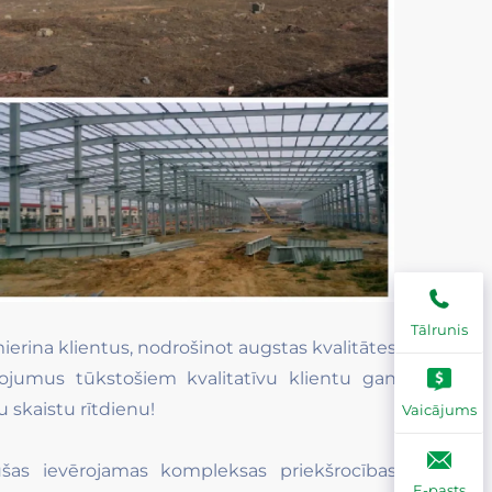
Tālrunis
ierina klientus, nodrošinot augstas kvalitātes
ojumus tūkstošiem kvalitatīvu klientu gan
u skaistu rītdienu!
Vaicājums
ušas ievērojamas kompleksas priekšrocības
E-pasts