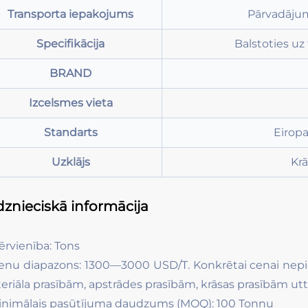
Transporta iepakojums
Pārvadājumi
Specifikācija
Balstoties uz
BRAND
Izcelsmes vieta
Standarts
Eiropa
Uzklājs
Krā
dznieciskā informācija
ērvienība: Tons
enu diapazons: 1300—3000 USD/T. Konkrētai cenai nepie
eriāla prasībām, apstrādes prasībām, krāsas prasībām utt
inimālais pasūtījuma daudzums (MOQ): 100 Tonnu