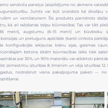
anto sendviča paneļus (aizpildījums no akmens vates/stik
ugunsizturību. Jumts var būt izveidots kā divslīpu v
rulēm un ventilatoriem. Šis produkts piemērots dažād
tru, kā arī ražošanas telpu būvniecībai. Tas var tikt pi
–36 metri), augstumu (6–15 metri) un būvbloku iz
tkorozijas un pretuguns apstrāde (karsti cinkota pārkl
ās konfigurācijās iekļautas krānu sijas, gaismas cauru
dicionālajām betona ēkām būvniecības laiks tiek saīs
azinātas par 30%, un 90% materiālu var atkārtoti pārstrād
ilst zemestrīņu izturības 8. līmenim un vēja izturības 12
gadus, nodrošinot viena pakalpojuma paketi — no 
eptēšanai.