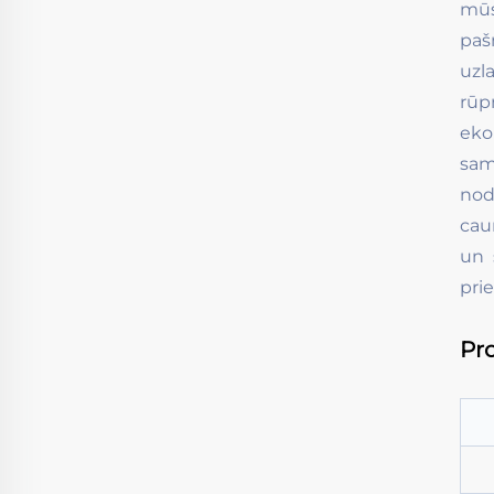
mūs
paš
uzl
rūp
eko
sam
nod
cau
un 
pri
Pro