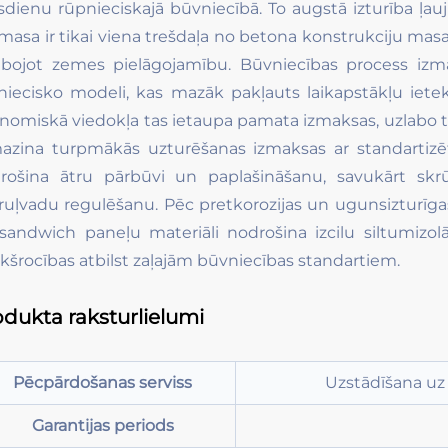
dienu rūpnieciskajā būvniecībā. To augstā izturība ļauj 
masa ir tikai viena trešdaļa no betona konstrukciju ma
abojot zemes pielāgojamību. Būvniecības process iz
niecisko modeli, kas mazāk pakļauts laikapstākļu ietek
nomiskā viedokļa tas ietaupa pamata izmaksas, uzlabo 
azina turpmākās uzturēšanas izmaksas ar standartizē
rošina ātru pārbūvi un paplašināšanu, savukārt skr
ruļvadu regulēšanu. Pēc pretkorozijas un ugunsizturīga
sandwich paneļu materiāli nodrošina izcilu siltumizolā
ekšrocības atbilst zaļajām būvniecības standartiem.
dukta raksturlielumi
Pēcpārdošanas serviss
Uzstādīšana uz 
Garantijas periods