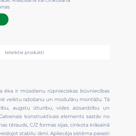
rāde: Krāsošana vai cinkošana
nnas
Ieteiktie produkti
ta ēka ir mūsdienu rūpnieciskas būvniecības
žotnē veiktu ražošanu un modulāru montāžu. Tā
ību, augstu izturību, vides aizsardzību un
. Galvenais konstruktīvais elements sastāv no
 tērauds, C/Z formas sijas, cinkota krāsainā
veidojot stabilu rāmi. Apliecēja sistēma parasti