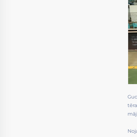
Guo
tēr
mājā
Noj