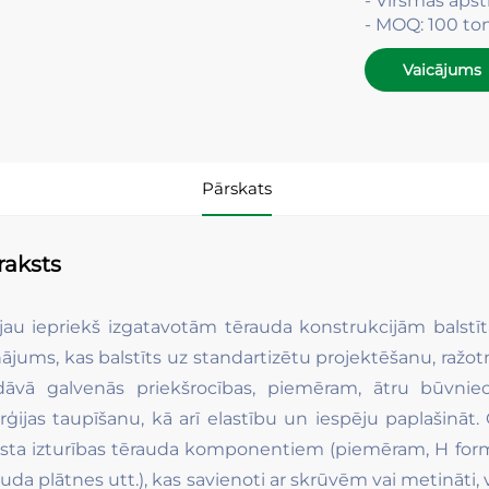
- Virsmas apst
- MOQ: 100 to
Vaicājums
Pārskats
raksts
jau iepriekš izgatavotām tērauda konstrukcijām balstī
inājums, kas balstīts uz standartizētu projektēšanu, ra
dāvā galvenās priekšrocības, piemēram, ātru būvniec
rģijas taupīšanu, kā arī elastību un iespēju paplašināt
sta izturības tērauda komponentiem (piemēram, H formas
uda plātnes utt.), kas savienoti ar skrūvēm vai metināti, 