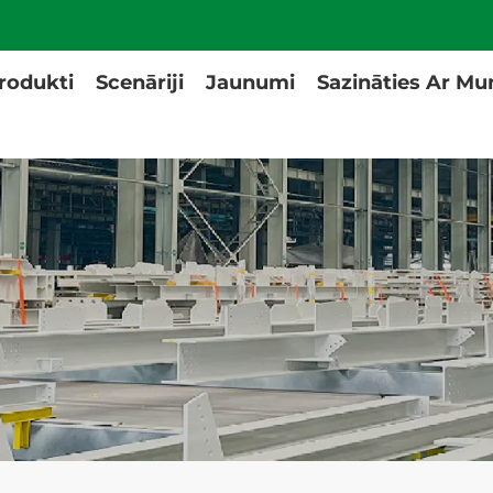
rodukti
Scenāriji
Jaunumi
Sazināties Ar M