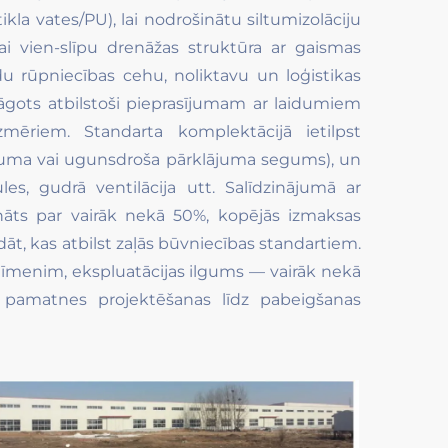
la vates/PU), lai nodrošinātu siltumizolāciju
ai vien-slīpu drenāžas struktūra ar gaismas
u rūpniecības cehu, noliktavu un loģistikas
elāgots atbilstoši pieprasījumam ar laidumiem
mēriem. Standarta komplektācijā ietilpst
ājuma vai ugunsdroša pārklājuma segums), un
les, gudrā ventilācija utt. Salīdzinājumā ar
ināts par vairāk nekā 50%, kopējās izmaksas
āt, kas atbilst zaļās būvniecības standartiem.
. līmenim, ekspluatācijas ilgums — vairāk nekā
pamatnes projektēšanas līdz pabeigšanas