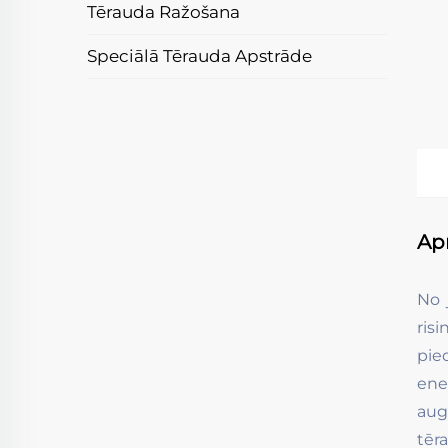
Tērauda Ražošana
Speciālā Tērauda Apstrāde
Ap
No 
ris
pie
ene
aug
tēra