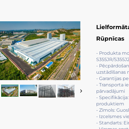
Lielformāt
Rūpnīcas
- Produkta m
S355JR/S355J2
- Pēcpārdošana
uzstādīšanas 
- Garantijas pe
- Transporta i
pārvadājumi
- Specifikācij
produktiem
- Zīmols: Guo
- Izcelsmes vi
- Standarts: E