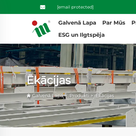
[email protected]
Galvenā Lapa
Par Mūs
P
ESG un Ilgtspēja
Ēkācijas
Galvenā Lapa
>
Produkti
>
Ēkācijas