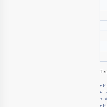
Tir
● M
● C
mat
● M