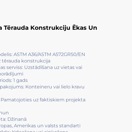
a Tērauda Konstrukciju Ēkas Un
odelis: ASTM A36/ASTM A572GR50/EN
 tērauda konstrukcija
s serviss: Uzstādīšana uz vietas vai
norādījumi
riods: 1 gads
epakojums: Konteineru vai lielo kravu
a: Pamatojoties uz faktiskiem projekta
shun
eta: Džinanā
iropas, Amerikas un valsts standarti