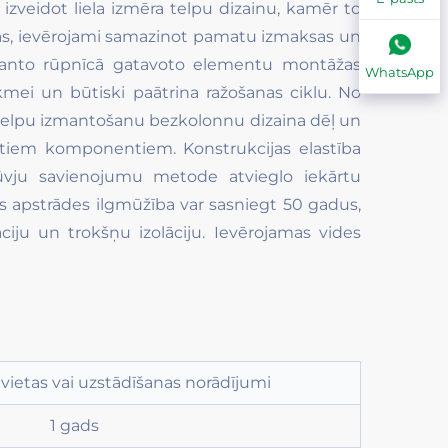
izveidot liela izmēra telpu dizainu, kamēr to
sas, ievērojami samazinot pamatu izmaksas un
manto rūpnīcā gatavoto elementu montāžas
WhatsApp
mei un būtiski paātrina ražošanas ciklu. No
telpu izmantošanu bezkolonnu dizaina dēļ un
tiem komponentiem. Konstrukcijas elastība
ūvju savienojumu metode atvieglo iekārtu
s apstrādes ilgmūžība var sasniegt 50 gadus,
ciju un trokšņu izolāciju. Ievērojamas vides
vietas vai uzstādīšanas norādījumi
1 gads