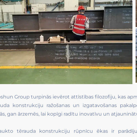
shun Group turpinās ievērot attīstības filozofiju, kas apm
auda konstrukciju ražošanas un izgatavošanas pakalp
s, gan ārzemēs, lai kopīgi radītu inovatīvu un atjaunināt
aukto tērauda konstrukciju rūpnīcu ēkas ir parādīj