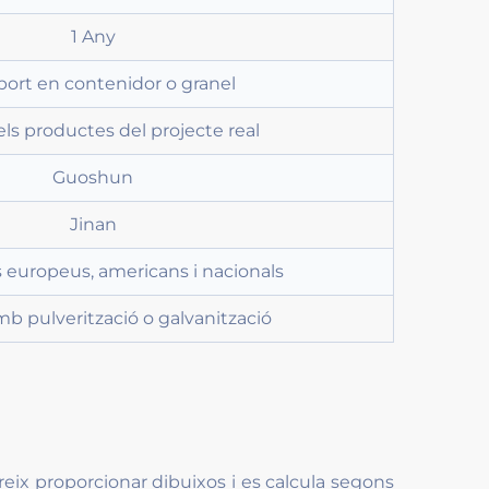
1 Any
port en contenidor o granel
ls productes del projecte real
Guoshun
Jinan
 europeus, americans i nacionals
mb pulverització o galvanització
ix proporcionar dibuixos i es calcula segons