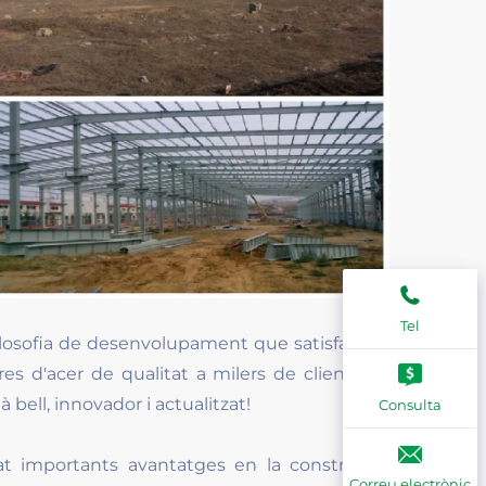
Tel
osofia de desenvolupament que satisfaci els
ures d'acer de qualitat a milers de clients de
 bell, innovador i actualitzat!
Consulta
rat importants avantatges en la construcció
Correu electrònic