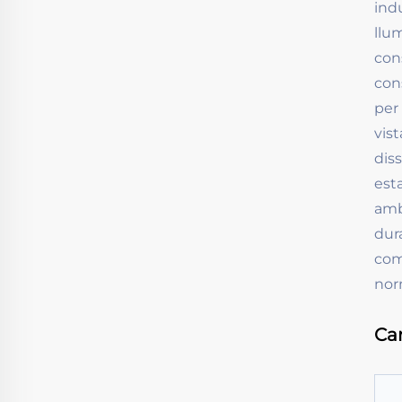
ind
llu
con
con
per
vis
dis
est
amb
dur
com
nor
Car