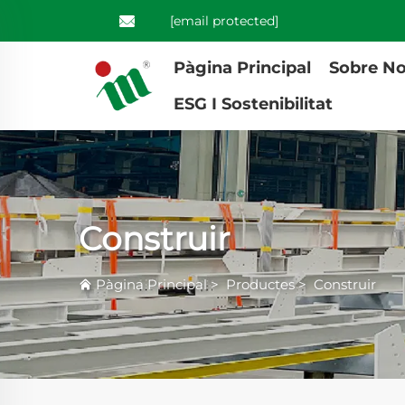
[email protected]
Pàgina Principal
Sobre No
ESG I Sostenibilitat
Construir
Pàgina Principal
>
Productes
>
Construir