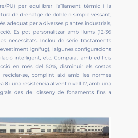
/PU) per equilibrar l'aïllament tèrmic i la
uctura de drenatge de doble o simple vessant,
s adequat per a diverses plantes industrials,
cció. Es pot personalitzar amb llums (12-36
es necessitats. Inclou de sèrie tractaments
 revestiment ignífug), i algunes configuracions
ació intel·ligent, etc. Comparat amb edificis
rucció en més del 50%, disminuir els costos
reciclar-se, complint així amb les normes
ca 8 i una resistència al vent nivell 12, amb una
tegrals des del disseny de fonaments fins a