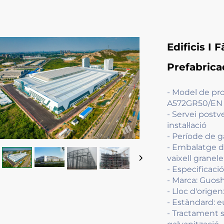
Edificis I 
Prefabrica
- Model de pr
A572GR50/EN 
- Servei postve
instal·lació
- Període de ga
- Embalatge d
vaixell granele
- Especificaci
- Marca: Guos
- Lloc d'origen
- Estàndard: e
- Tractament s