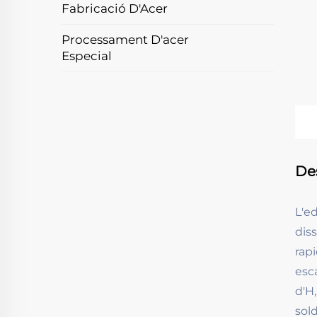
Fabricació D'Acer
Processament D'acer
Especial
De
L'e
dis
rap
esc
d'H
sol