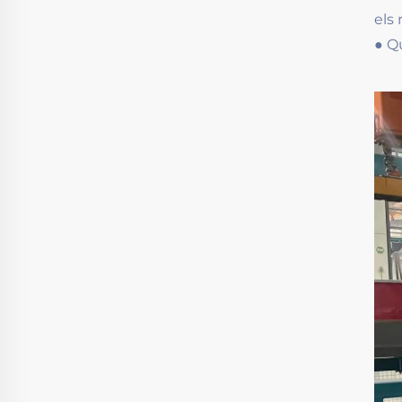
els 
● Q