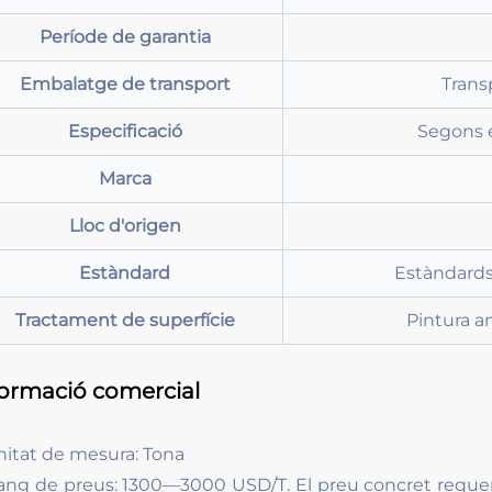
Període de garantia
Embalatge de transport
Trans
Especificació
Segons e
Marca
Lloc d'origen
Estàndard
Estàndards
Tractament de superfície
Pintura a
formació comercial
nitat de mesura: Tona
ang de preus: 1300—3000 USD/T. El preu concret requere