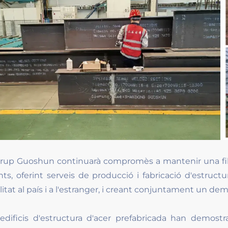
grup Guoshun continuarà compromès a mantenir una fil
ents, oferint serveis de producció i fabricació d'estruct
itat al país i a l'estranger, i creant conjuntament un demà
 edificis d'estructura d'acer prefabricada han demost