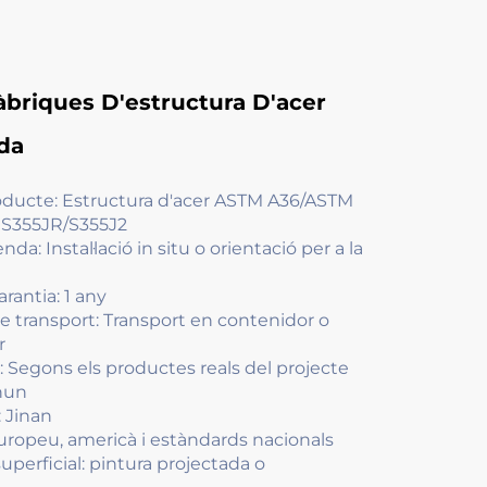
Fàbriques D'estructura D'acer
da
oducte: Estructura d'acer ASTM A36/ASTM
S355JR/S355J2
nda: Instal·lació in situ o orientació per a la
rantia: 1 any
e transport: Transport en contenidor o
r
ó: Segons els productes reals del projecte
hun
: Jinan
uropeu, americà i estàndards nacionals
uperficial: pintura projectada o