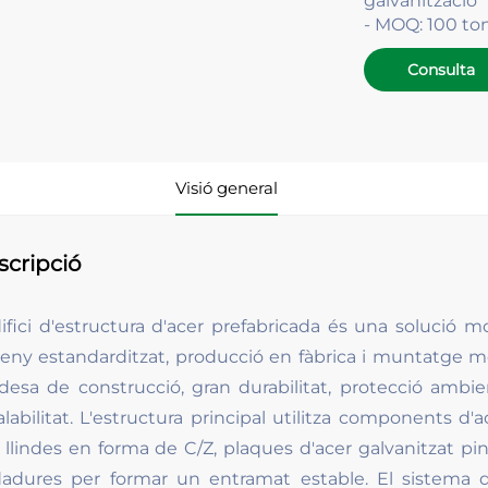
galvanització
- MOQ: 100 to
Consulta
Visió general
scripció
difici d'estructura d'acer prefabricada és una solució 
seny estandarditzat, producció en fàbrica i muntatge
idesa de construcció, gran durabilitat, protecció ambienta
alabilitat. L'estructura principal utilitza components d'
, llindes en forma de C/Z, plaques d'acer galvanitzat pi
dadures per formar un entramat estable. El sistema 