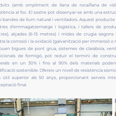
dvitx (amb ompliment de llana de roca/llana de vidre
istència al foc. El sostre pot dissenyar-se amb una estr
 bandes de llum natural i ventiladors. Aquest producte é
tres d'emmagatzematge i logística, i tallers de produ
res), alçades (6-15 metres) i mides de crugia segons l
ra la corrosió i la oxidació (galvanització per immersió o
louen bigues de pont grua, sistemes de claraboia, ventil
dicionals de formigó, pot reduir el termini de const
erals en un 30% i fins al 90% dels materials poden 
ificació sostenible. Ofereix un nivell de resistència sísmi
a útil superior als 50 anys, proporcionant serveis in
ceptació final.