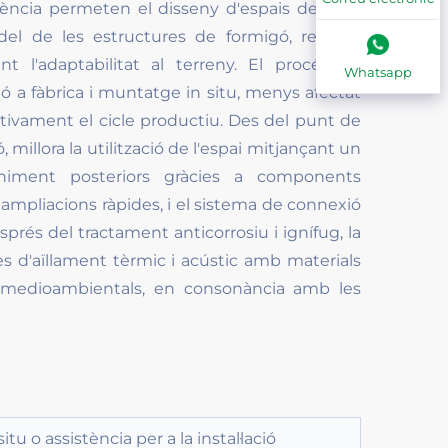
stència permeten el disseny d'espais de gran
l de les estructures de formigó, reduint
t l'adaptabilitat al terreny. El procés de
Whatsapp
ó a fàbrica i muntatge in situ, menys afectat
ativament el cicle productiu. Des del punt de
illora la utilització de l'espai mitjançant un
niment posteriors gràcies a components
i ampliacions ràpides, i el sistema de connexió
prés del tractament anticorrosiu i ignífug, la
ctes d'aïllament tèrmic i acústic amb materials
s medioambientals, en consonància amb les
 situ o assistència per a la instal·lació