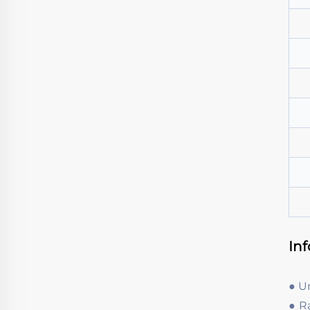
In
● U
● R