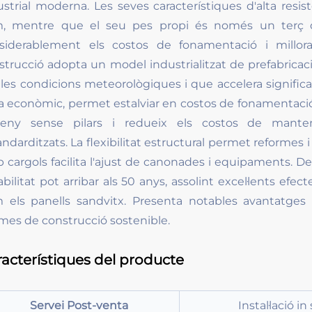
ustrial moderna. Les seves característiques d'alta resi
m, mentre que el seu pes propi és només un terç de
siderablement els costos de fonamentació i milloran
strucció adopta un model industrialitzat de prefabricaci
 les condicions meteorològiques i que accelera signific
ta econòmic, permet estalviar en costos de fonamentació, m
seny sense pilars i redueix els costos de mante
andarditzats. La flexibilitat estructural permet reformes 
 cargols facilita l'ajust de canonades i equipaments. Des
abilitat pot arribar als 50 anys, assolint excel·lents efe
 els panells sandvitx. Presenta notables avantatge
mes de construcció sostenible.
acterístiques del producte
Servei Post-venta
Instal·lació in