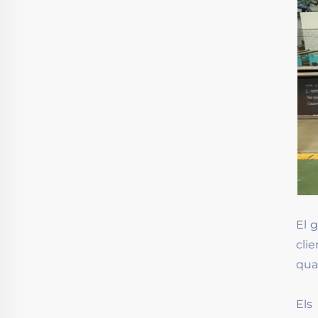
El 
cli
qual
Els