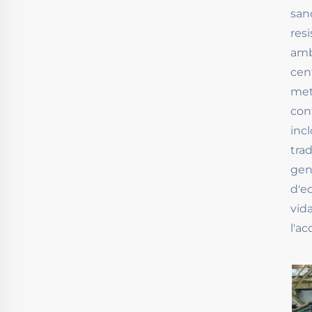
san
res
amb
cen
met
cont
inc
tra
gen
d'ed
vid
l'ac