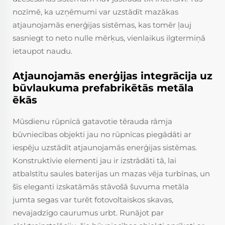
nozīmē, ka uzņēmumi var uzstādīt mazākas
atjaunojamās enerģijas sistēmas, kas tomēr ļauj
sasniegt to neto nulle mērķus, vienlaikus ilgtermiņā
ietaupot naudu.
Atjaunojamās enerģijas integrācija uz
būvlaukuma prefabrikētās metāla
ēkās
Mūsdienu rūpnīcā gatavotie tērauda rāmja
būvniecības objekti jau no rūpnīcas piegādāti ar
iespēju uzstādīt atjaunojamās enerģijas sistēmas.
Konstruktīvie elementi jau ir izstrādāti tā, lai
atbalstītu saules baterijas un mazas vēja turbīnas, un
šīs eleganti izskatāmās stāvošā šuvuma metāla
jumta segas var turēt fotovoltaiskos skavas,
nevajadzīgo caurumus urbt. Runājot par