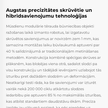
Augstas precizitātes skrūvētie un
hibrīdsavienojumu tehnoloģijas
Mūsdienu modulārie tērauda būvniecības objekti
ražošanas laikā izmanto robotus, lai izgatavotu
skrūvētos savienojumus ar novirzēm zem 1 mm, kas
samazina montāžas laiku būvlaukumā aptuveni par
40 % salīdzinājumā ar tradicionālajām metināšanas
metodēm. Konstrukcija kombinē spēcīgas skrūves ar
plāksnēm, kas bloķējas viena otrā, sadalot slodzi pa
visu konstrukciju un tādējādi ievērojami uzlabojot tās
izturību pret dažādām slodzēm un deformācijām.
Neatkarīgi testi rāda, ka šie savienojumi var izturēt
vairāk nekā 200 000 ciklu atkārtotu slodzes
iedarbību pie aptuveni 85 % no maksimālās izturības,
kas atbilst standartiem daudzstāvu ēkām. Precīza
izpilde jau sākumā nozīmē, ka pēc piegādes uz