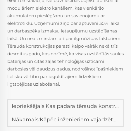
elektroinstalāciju, šie būvniecības objekti aprīkoti ar
modulāriem elektro kanāliem, kas vienkāršo
akumulatoru pieslēgšanu un savienojumu ar
elektrotīklu. Uzņēmumi ziņo par aptuveni 30% laika
un darbaspēka izmaksu ietaupījumu uzstādīšanas
laikā. Un neaizmirstam arī par ilgmūžības faktoriem.
Tērauda konstrukcijas parasti kalpo vairāk nekā trīs
desmitus gadu, kas nozīmē, ka visas uzstādītās saules
baterijas un citas zaļās tehnoloģijas uzticami
darbosies vēl daudzus gadus, nodrošinot īpašniekiem
lielisku vērtību par ieguldītajiem līdzekļiem
ilgtspējības uzlabošanai.
Iepriekšējais:
Kas padara tērauda konstrukciju par ilgtspējīgu risinājumu pasaules būvniecībai
Nākamais:
Kāpēc inženieriem vajadzētu dot priekšroku tērauda konstrukcijām liela izmēra celtnēm