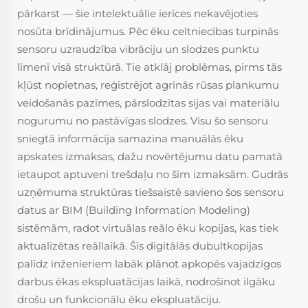
pārkarst — šie intelektuālie ierīces nekavējoties
nosūta brīdinājumus. Pēc ēku celtniecības turpinās
sensoru uzraudzība vibrāciju un slodzes punktu
līmenī visā struktūrā. Tie atklāj problēmas, pirms tās
kļūst nopietnas, reģistrējot agrīnās rūsas plankumu
veidošanās pazīmes, pārslodzītas sijas vai materiālu
nogurumu no pastāvīgas slodzes. Visu šo sensoru
sniegtā informācija samazina manuālās ēku
apskates izmaksas, dažu novērtējumu datu pamatā
ietaupot aptuveni trešdaļu no šīm izmaksām. Gudrās
uzņēmuma struktūras tiešsaistē savieno šos sensoru
datus ar BIM (Building Information Modeling)
sistēmām, radot virtuālas reālo ēku kopijas, kas tiek
aktualizētas reāllaikā. Šīs digitālās dubultkopijas
palīdz inženieriem labāk plānot apkopēs vajadzīgos
darbus ēkas ekspluatācijas laikā, nodrošinot ilgāku
drošu un funkcionālu ēku ekspluatāciju.