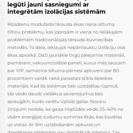
iegūti jauni sasniegumi ar
integrētām izolācijas sistēmām
Mūsdienu modulārās tērauda ēkas risina siltuma
tiltiņu problēmu, kas joprojām ir viena no lielākajām
problēmām tradicionālajās tērauda būvniecības
metodēs. To dara, iekļaujot nepārtrauktu izolāciju visā
ēkas apvalkā. Daži jaunākie tirgū pieejamie materiāli,
piemēram, vakuumizolētie paneli, kurus mēs saucam
par VIP, samazina siltuma pārnesi aptuveni par 80
procentiem vairāk nekā parastais stikla šķiedras
materiāls. Kad šīs sistēmas tiek uzstādītas rūpnīcā,
tās veido daudz ciešākus savienojumus bez
spraugām, kurās varētu izplūst gaisa. Nozaru
ziņojumi norāda, ka gaisa noplūdes veido 25–40% no
visām enerģijas zudumu summas ēkās, kas būvētas
uz vietas. Ar šīm uzlabošanām apkures un
dzesēšanas sistēmām nav jāstrādā tik intensīvi. Tas