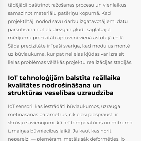
tādējādi paātrinot ražošanas procesu un vienlaikus
samazinot materiālu patēriņu kopumā. Kad
projektētāji nodod savu darbu izgatavotājiem, datu
pārsūtīšana notiek diezgan gludi, saglabājot
mērījumu precizitāti aptuveni vienā astotajā collā.
Šāda precizitāte ir īpaši svarīga, kad moduļus montē
uz būvlaukuma, kur pat nelielas kļūdas var izraisīt
lielas problēmas vēlākās projektu realizācijas stadijās.
IoT tehnoloģijām balstīta reāllaika
kvalitātes nodrošināšana un
struktūras veselības uzraudzība
IoT sensori, kas iestrādāti būvlaukumos, uzrauga
metināšanas parametrus, cik cieši piesprausti ir
skrūvju savienojumi, kā arī temperatūras un mitruma
izmaiņas būvniecības laikā. Ja kaut kas norit
nepareizi — piemēram, metāls sāk deformēties, jo