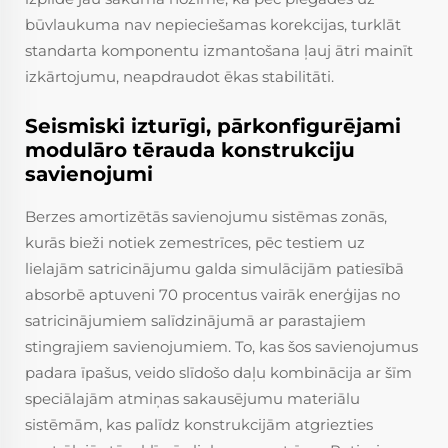
būvlaukuma nav nepieciešamas korekcijas, turklāt
standarta komponentu izmantošana ļauj ātri mainīt
izkārtojumu, neapdraudot ēkas stabilitāti.
Seismiski izturīgi, pārkonfigurējami
modulāro tērauda konstrukciju
savienojumi
Berzes amortizētās savienojumu sistēmas zonās,
kurās bieži notiek zemestrīces, pēc testiem uz
lielajām satricinājumu galda simulācijām patiesībā
absorbē aptuveni 70 procentus vairāk enerģijas no
satricinājumiem salīdzinājumā ar parastajiem
stingrajiem savienojumiem. To, kas šos savienojumus
padara īpašus, veido slīdošo daļu kombinācija ar šīm
speciālajām atmiņas sakausējumu materiālu
sistēmām, kas palīdz konstrukcijām atgriezties