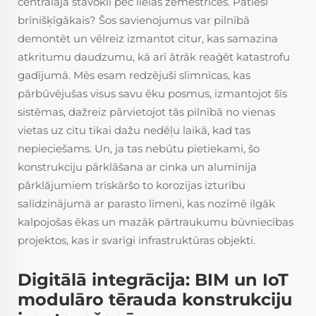
centrālajā stāvoklī pēc lielas zemestrīces. Patiesi
brīnišķīgākais? Šos savienojumus var pilnībā
demontēt un vēlreiz izmantot citur, kas samazina
atkritumu daudzumu, kā arī ātrāk reaģēt katastrofu
gadījumā. Mēs esam redzējuši slimnīcas, kas
pārbūvējušas visus savu ēku posmus, izmantojot šīs
sistēmas, dažreiz pārvietojot tās pilnībā no vienas
vietas uz citu tikai dažu nedēļu laikā, kad tas
nepieciešams. Un, ja tas nebūtu pietiekami, šo
konstrukciju pārklāšana ar cinka un alumīnija
pārklājumiem trīskāršo to korozijas izturību
salīdzinājumā ar parasto līmeni, kas nozīmē ilgāk
kalpojošas ēkas un mazāk pārtraukumu būvniecības
projektos, kas ir svarīgi infrastruktūras objekti.
Digitālā integrācija: BIM un IoT
modulāro tērauda konstrukciju