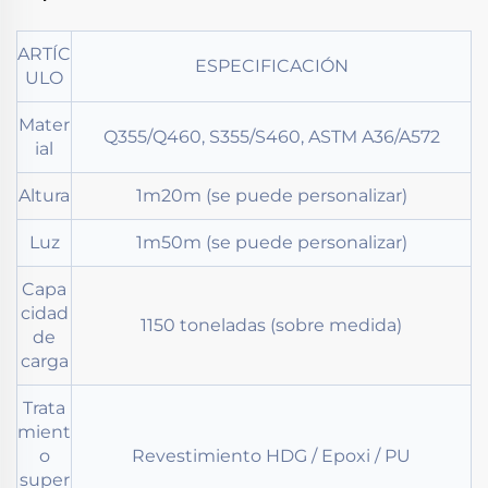
ARTÍC
ESPECIFICACIÓN
ULO
Mater
Q355/Q460, S355/S460, ASTM A36/A572
ial
Altura
1m20m (se puede personalizar)
Luz
1m50m (se puede personalizar)
Capa
cidad
1150 toneladas (sobre medida)
de
carga
Trata
mient
o
Revestimiento HDG / Epoxi / PU
super