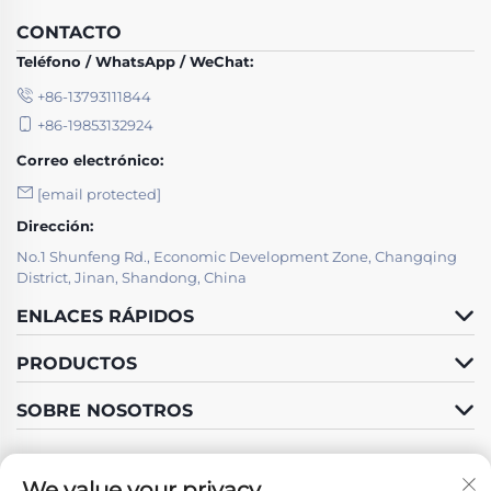
CONTACTO
Teléfono / WhatsApp / WeChat:
+86-13793111844
+86-19853132924
Correo electrónico:
[email protected]
Dirección:
No.1 Shunfeng Rd., Economic Development Zone, Changqing
District, Jinan, Shandong, China
ENLACES RÁPIDOS
PRODUCTOS
SOBRE NOSOTROS
We value your privacy