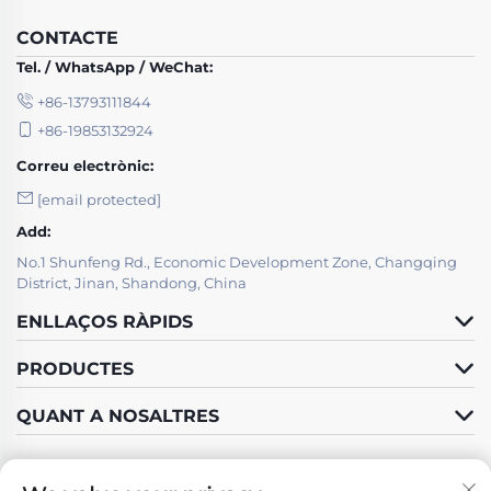
CONTACTE
Tel. / WhatsApp / WeChat:
+86-13793111844
+86-19853132924
Correu electrònic:
[email protected]
Add:
No.1 Shunfeng Rd., Economic Development Zone, Changqing
District, Jinan, Shandong, China
ENLLAÇOS RÀPIDS
PRODUCTES
QUANT A NOSALTRES