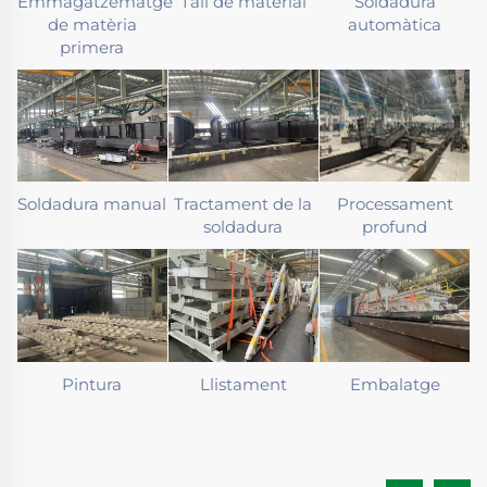
Emmagatzematge
Tall de material
Soldadura
de matèria
automàtica
primera
Soldadura manual
Tractament de la
Processament
soldadura
profund
Pintura
Llistament
Embalatge