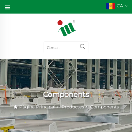
CA
Components
Pàgina Principal
>
Productes
>
Components