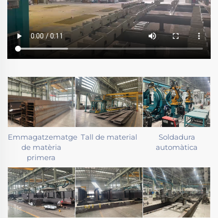
Emmagatzematge
Tall de material
Soldadura
de matèria
automàtica
primera