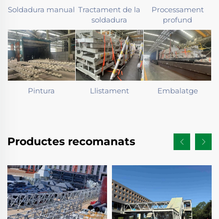
Soldadura manual
Tractament de la
Processament
soldadura
profund
Pintura
Llistament
Embalatge
Productes recomanats