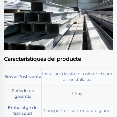
Característiques del producte
Instal·lació in situ o assistència per
Servei Post-venta
a la instal·lació
Període de
1 Any
garantia
Embalatge de
Transport en contenidor o granel
transport