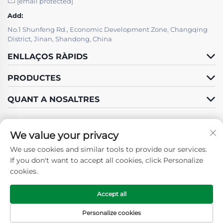
[email protected]
Add:
No.1 Shunfeng Rd., Economic Development Zone, Changqing
District, Jinan, Shandong, China
ENLLAÇOS RÀPIDS
PRODUCTES
QUANT A NOSALTRES
We value your privacy
We use cookies and similar tools to provide our services.
Segueix-nos
If you don't want to accept all cookies, click Personalize
cookies.
Accept all
Copyright © 2025 by SHANDONG GUOSHUN CONSTRUCTION
GROUP CO., LTD. -
Política de privadesa
Personalize cookies