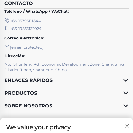
CONTACTO
Teléfono / WhatsApp / WeChat:
+86-13793111844
+86-19853132924
Correo electrónico:
[email protected]
Dirección:
No.1 Shunfeng Rd., Economic Development Zone, Changqing
District, Jinan, Shandong, China
ENLACES RÁPIDOS
PRODUCTOS
SOBRE NOSOTROS
We value your privacy