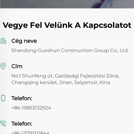
Vegye Fel Velünk A Kapcsolatot
Cég neve
Shandong Guoshun Construction Group Co., Ltd.
Cím
No.1 Shunfeng út, Gazdasági Fejlesztési Zóna,
Changqing kerület, Jinan, Selyemút, Kína
Telefon:
+86-19853132924
Telefon:
+86-13793111844