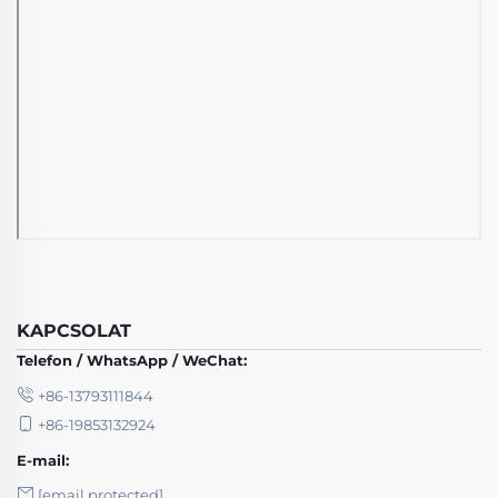
KAPCSOLAT
Telefon / WhatsApp / WeChat:
+86-13793111844
+86-19853132924
E-mail:
[email protected]