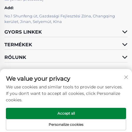
Add:
No.1 Shunfeng út, Gazdasági Fejlesztési Zóna, Changqing
kerület, Jinan, Selyemút, Kína
GYORS LINKEK
TERMÉKEK
RÓLUNK
We value your privacy
We use cookies and similar tools to provide our services.
Kövess minket
If you don't want to accept all cookies, click Personalize
cookies.
Accept all
© 2025 SHANDONG GUOSHUN CONSTRUCTION GROUP CO., LTD.
Minden jog fenntartva -
Adatvédelmi irányelvek
Personalize cookies
Főoldal
Termékek
Lépjen kapcsolatba
Teteje