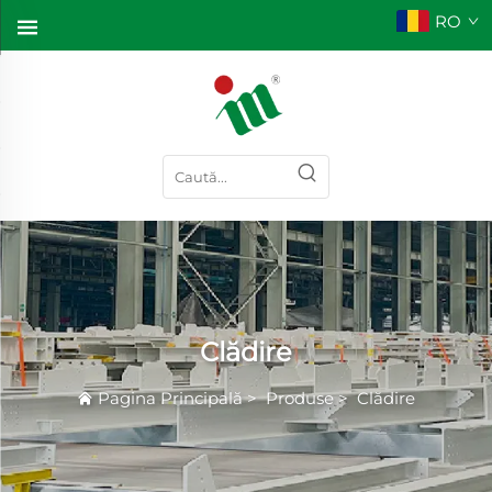
RO
Clădire
Pagina Principală
>
Produse
>
Clădire