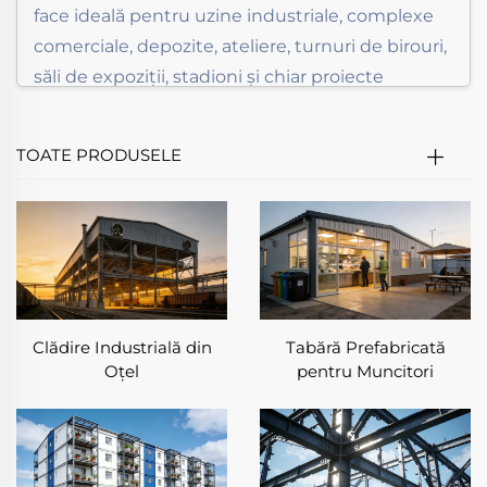
face ideală pentru uzine industriale, complexe
comerciale, depozite, ateliere, turnuri de birouri,
săli de expoziții, stadioni și chiar proiecte
rezidențiale. Pe măsură ce cererea globală
pentru construcții durabile și eficiente din
TOATE PRODUSELE
punct de vedere al costurilor crește, clădirea cu
structură din oțel a devenit opțiunea preferată
pentru dezvoltatori și antreprenori din întreaga
lume.
✅ Avantajele unei clădiri cu structură din
oțel
Clădire Industrială din
Tabără Prefabricată
Oțel
pentru Muncitori
✦ Rezistență și durabilitate
O clădire cu structură din oțel are o capacitate
excelentă de susținere a încărcăturilor, rezistând
echipamentelor grele, vântului și activității
seismice.