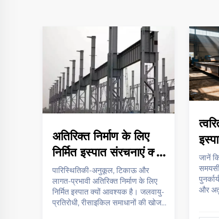
त्वरि
अतिरिक्त निर्माण के लिए
इस्प
निर्मित इस्पात संरचनाएं क्यों
लाभ क
जानें क
द
आवश्यक हैं
समयसीम
ाणित
पारिस्थितिकी-अनुकूल, टिकाऊ और
पुनर्क
लागत-प्रभावी अतिरिक्त निर्माण के लिए
और अत
 कैसे
निर्मित इस्पात क्यों आवश्यक है। जलवायु-
डिज़ाइ
ा
प्रतिरोधी, रीसाइकिल समाधानों की खोज
वास्त
करें—आज ही अपनी परियोजना का