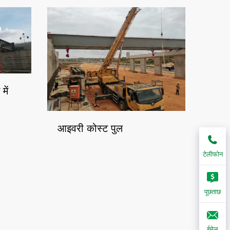
में
आइवरी कोस्ट पुल
टेलीफोन
पूछताछ
ईमेल