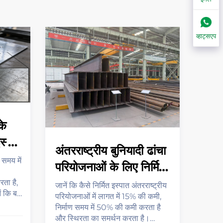
व्हाट्सएप
निर्
परि
प्र
वास्तव
को क्य
कारक
अस्थि
के
12–18
इस्पात
हैं। अ
अंतरराष्ट्रीय बुनियादी ढांचा
—पूर्
्यों
ण समय में
डाउनल
परियोजनाओं के लिए निर्मित
अधिक
इस्पात संरचनाओं को शीर्ष
ता है,
जानें कि कैसे निर्मित इस्पात अंतरराष्ट्रीय
ं कि बड़े
परियोजनाओं में लागत में 15% की कमी,
विकल्प क्यों बनाता है
ष ठेकेदार
निर्माण समय में 50% की कमी करता है
मिकता
और स्थिरता का समर्थन करता है।