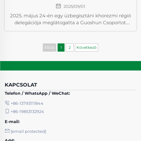
2025/09/01
2025. május 24-én egy üzbegisztáni khorezmi régió
delegációja meglátogatta a Guoshun Csoportot.
Davletov alelnök, Olimov alpolgármester, valamint
Zaripov a régió befektetési, ipari és kereskedelmi
minisztere vett részt az eseményen. Sun Deshan, a
Előző
1
2
Következő
Guoshun ...
KAPCSOLAT
Telefon / WhatsApp / WeChat:
+86-13793111844
+86-19853132924
E-mail:
[email protected]
Add: