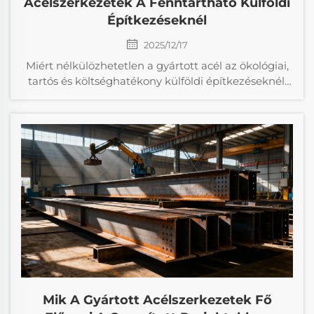
Acélszerkezetek A Fenntartható Külföldi
Építkezéseknél
2025/12/17
Miért nélkülözhetetlen a gyártott acél az ökológiai,
tartós és költséghatékony külföldi építkezéseknél.
Fedezze fel az éghajlatnak ellenálló,
újrahasznosítható megoldásokat – kérje projektje
értékelését még ma.
Mik A Gyártott Acélszerkezetek Fő