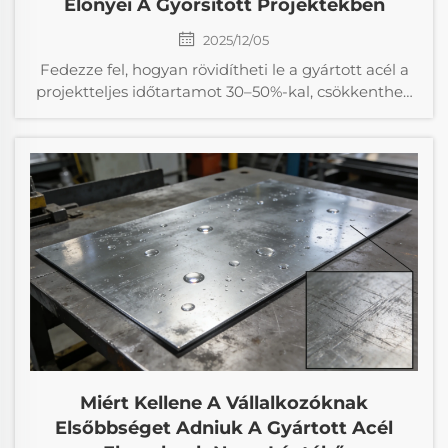
Előnyei A Gyorsított Projektekben
2025/12/05
Fedezze fel, hogyan rövidítheti le a gyártott acél a
projektteljes időtartamot 30–50%-kal, csökkentheti
az újrafeldolgozás és munkaerőköltségeket,
miközben páratlan pontosságot, tartósságot és
tervezési rugalmasságot biztosít. Lásson valódi
megtérülést – töltse le most az útmutatót.
Miért Kellene A Vállalkozóknak
Elsőbbséget Adniuk A Gyártott Acél