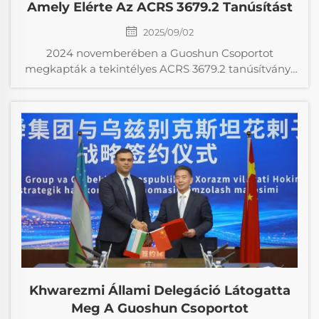
Amely Elérte Az ACRS 3679.2 Tanúsítást
2025/09/02
2024 novemberében a Guoshun Csoportot
megkapták a tekintélyes ACRS 3679.2 tanúsítványt
acélt termékekre, ezzel vezető vállalattá vált a
hegesztett H-szelvényű acél területén, és az első
kínai cégként érte el ezt a tanúsítványt...
Khwarezmi Állami Delegáció Látogatta
Meg A Guoshun Csoportot