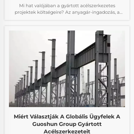
Mi hat valójában a gyártott acélszerkezetes
projektek költségeire? Az anyagár-ingadozás, a
tervezési hatékonyság és az építési logisztika 12–
18%-os költségkülönbséget eredményez.
Optimalizálja következő projektjét – töltse le a teljes
költséghatékonysági útmutatót.
Miért Választják A Globális Ügyfelek A
Guoshun Group Gyártott
Acélszerkezeteit