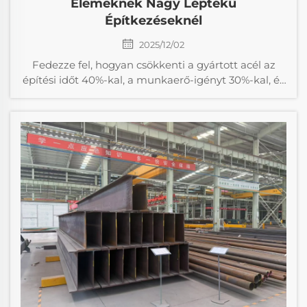
Elemeknek Nagy Léptékű
Építkezéseknél
2025/12/02
Fedezze fel, hogyan csökkenti a gyártott acél az
építési időt 40%-kal, a munkaerő-igényt 30%-kal, és
hogyan javítja a biztonságot. Tudja meg, miért
részesítik előnyben a legjobb vállalkozók a
helyszínen kívüli gyártást nagy léptékű projektek
esetén. Szerezze be a teljes áttekintést.