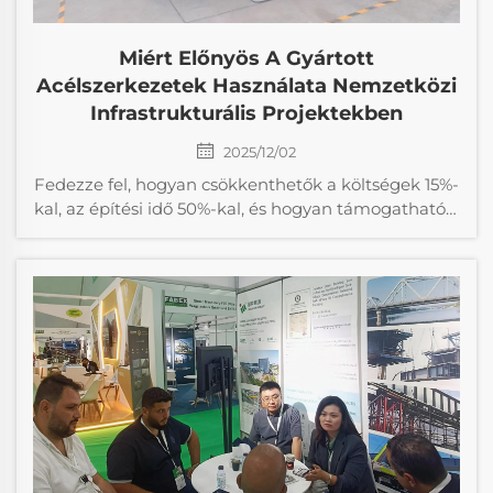
Miért Előnyös A Gyártott
Acélszerkezetek Használata Nemzetközi
Infrastrukturális Projektekben
2025/12/02
Fedezze fel, hogyan csökkenthetők a költségek 15%-
kal, az építési idő 50%-kal, és hogyan támogatható a
fenntarthatóság nemzetközi projektekben a
gyártott acélszerkezetekkel. Nézze meg a valós
eredményeket, és gyorsabban növelje kapacitását.
További információ.