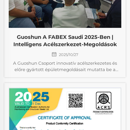
Guoshun A FABEX Saudi 2025-Ben |
Intelligens Acélszerkezet-Megoldások
2025/10/27
A Guoshun Csoport innovatív acélszerkezetes és
előre gyártott épületmegoldásait mutatta be a
FABEX Saudi 2025-ben. Fedezze fel zöldebb,
hatékony technológiáinkat, amelyek lenyűgözték a
közel-keleti piacot. Lépjen kapcsolatba velünk
projektje érdekében! Guoshun Group, egy vezető l...