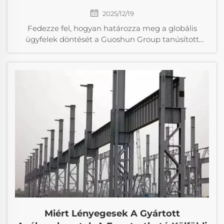
2025/12/19
Fedezze fel, hogyan határozza meg a globális
ügyfelek döntését a Guoshun Group tanúsított
minősége, személyre szabhatósága, logisztikai
hatékonysága és fenntarthatósága. Kérjen projekt-
konzultációt még ma.
Miért Lényegesek A Gyártott