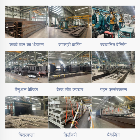
कच्चे माल का भंडारण
सामग्री कटिंग
स्वचालित वेल्डिंग
मैनुअल वेल्डिंग
वेल्ड सीम उपचार
गहन प्रसंस्करण
चित्रकला
डिलीवरी
पैकेजिंग