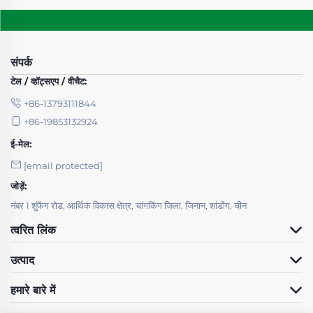
संपर्क
टेल / व्हॉट्सएप / वीचैट:
+86-13793111844
+86-19853132924
ई-मेल:
[email protected]
जोड़ें:
नंबर 1 शुंफेंग रोड, आर्थिक विकास क्षेत्र, चांगकिंग जिला, जिनान, शांडोंग, चीन
त्वरित लिंक
उत्पाद
हमारे बारे में