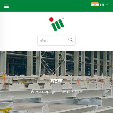
HI
घटक
Homepage
>
उत्पाद
>
घटक