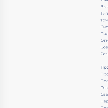
Выс
Тип
тру
Сис
Под
Огн
Сов
Раз
Про
Про
Про
Рез
Сва
Нер
Пра