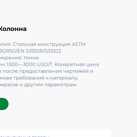
Колонна
елия: Стальная конструкция ASTM
2GR50/EN S355JR/S355J2
мерения: тонна
ен: 1300—3000 USD/Т. Конкретная цена
я после предоставления чертежей и
снове требований к материалу,
окраске и другим параметрам.