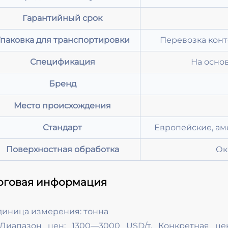
Гарантийный срок
паковка для транспортировки
Перевозка конт
Спецификация
На осно
Бренд
Место происхождения
Стандарт
Европейские, ам
Поверхностная обработка
Ок
рговая информация
диница измерения: тонна
иапазон цен: 1300—3000 USD/т. Конкретная це