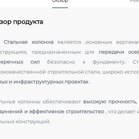
Обзор
Рек
зор продукта
e
Стальная колонна
является основным вертик
нструкциях, предназначенным для
передачи осе
перечных сил
безопасно к фундаменту. Ст
ококачественной строительной стали, широко испо
ых и инфраструктурных проектах
.
льные колонны обеспечивают
высокую прочность,
динений и эффективное строительство
, что делае
льных конструкций.