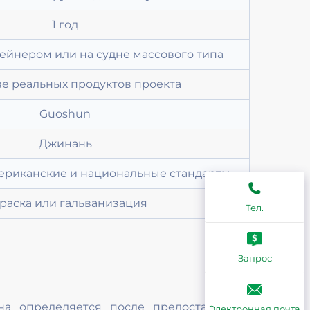
1 год
ейнером или на судне массового типа
ве реальных продуктов проекта
Guoshun
Джинань
ериканские и национальные стандарты
раска или гальванизация
Тел.
Запрос
на определяется после предоставления
Электронная почта