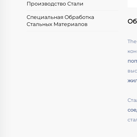
Производство Стали
Специальная Обработка
Об
Стальных Материалов
Th
ко
по
выс
жил
Ста
сое
ста