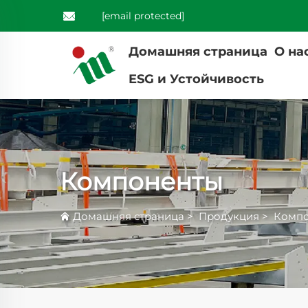
[email protected]
Домашняя страница
О на
ESG и Устойчивость
Компоненты
Домашняя страница
>
Продукция
>
Комп