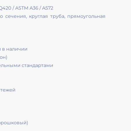
420 / ASTM A36 / A572
о сечения, круглая труба, прямоугольная
 в наличии
он)
ельными стандартами
ртежей
орошковый)