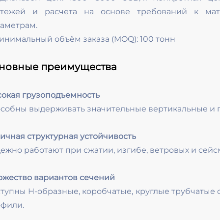
ртежей и расчета на основе требований к мате
аметрам.
инимальный объём заказа (MOQ): 100 тонн
новные преимущества
окая грузоподъемность
собны выдерживать значительные вертикальные и г
ичная структурная устойчивость
ежно работают при сжатии, изгибе, ветровых и сейс
жество вариантов сечений
тупны H-образные, коробчатые, круглые трубчатые 
фили.