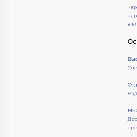
че
пар
● М
Ос
Выс
Спо
Отл
Над
Мно
Дос
про