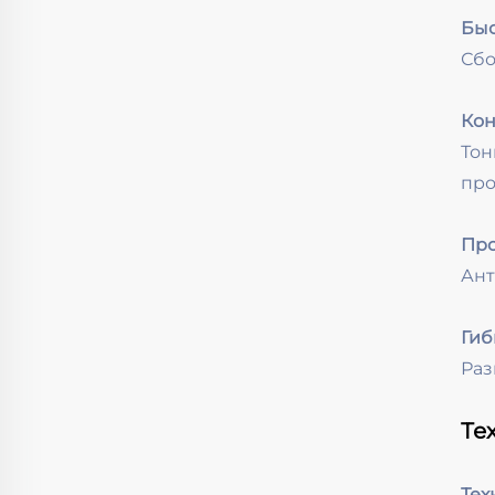
Быс
Сбо
Кон
То
про
Про
Ант
Гиб
Раз
Те
Тех