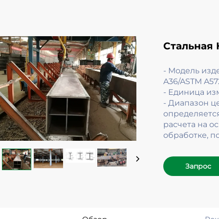
Стальная 
- Модель изд
A36/ASTM A57
- Единица из
- Диапазон ц
определяетс
расчета на о
обработке, п
Запрос