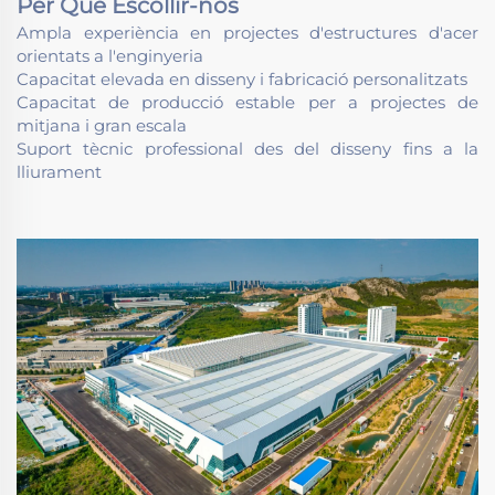
Per Què Escollir-nos
Ampla experiència en projectes d'estructures d'acer
orientats a l'enginyeria
Capacitat elevada en disseny i fabricació personalitzats
Capacitat de producció estable per a projectes de
mitjana i gran escala
Suport tècnic professional des del disseny fins a la
lliurament