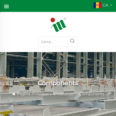
CA
Components
Pàgina Principal
>
Productes
>
Components