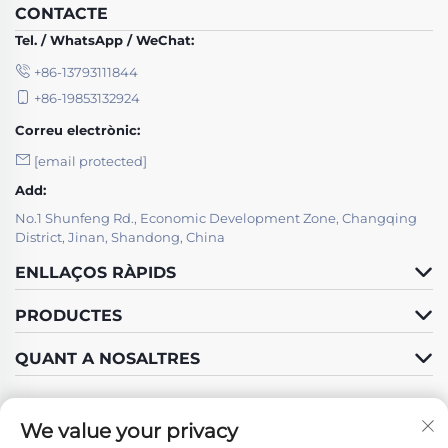
CONTACTE
Tel. / WhatsApp / WeChat:
+86-13793111844
+86-19853132924
Correu electrònic:
[email protected]
Add:
No.1 Shunfeng Rd., Economic Development Zone, Changqing
District, Jinan, Shandong, China
ENLLAÇOS RÀPIDS
PRODUCTES
QUANT A NOSALTRES
We value your privacy