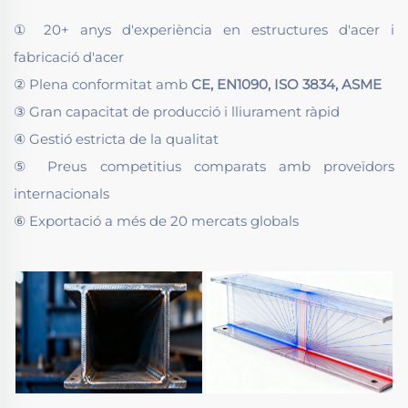
① 20+ anys d'experiència en estructures d'acer i
fabricació d'acer
② Plena conformitat amb
CE, EN1090, ISO 3834, ASME
③ Gran capacitat de producció i lliurament ràpid
④ Gestió estricta de la qualitat
⑤ Preus competitius comparats amb proveïdors
internacionals
⑥ Exportació a més de 20 mercats globals