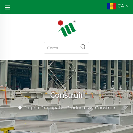
CA
Construir
Pàgina Principal
>
Productes
>
Construir