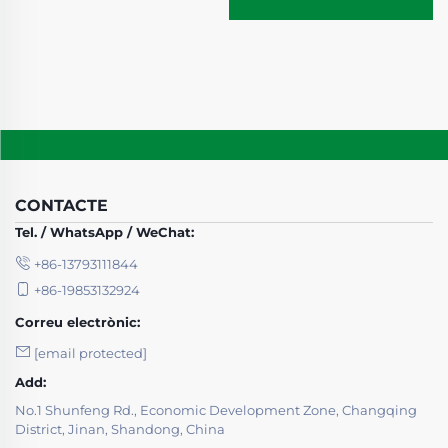
CONTACTE
Tel. / WhatsApp / WeChat:
+86-13793111844
+86-19853132924
Correu electrònic:
[email protected]
Add:
No.1 Shunfeng Rd., Economic Development Zone, Changqing
District, Jinan, Shandong, China