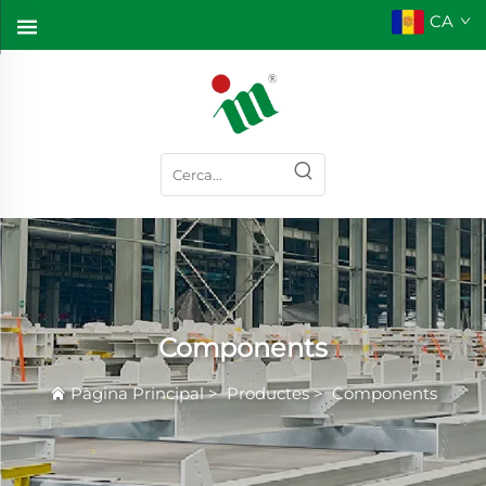
CA
Components
Pàgina Principal
>
Productes
>
Components