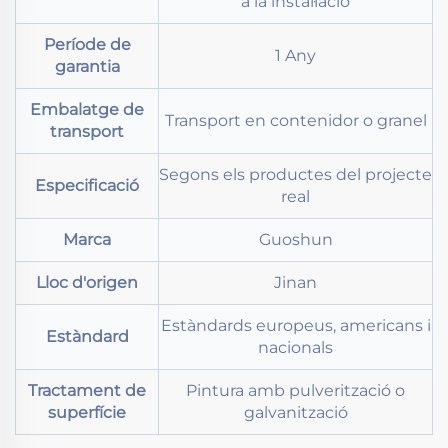
a la instal·lació
Període de
1 Any
garantia
Embalatge de
Transport en contenidor o granel
transport
Segons els productes del projecte
Especificació
real
Marca
Guoshun
Lloc d'origen
Jinan
Estàndards europeus, americans i
Estàndard
nacionals
Tractament de
Pintura amb pulverització o
superfície
galvanització