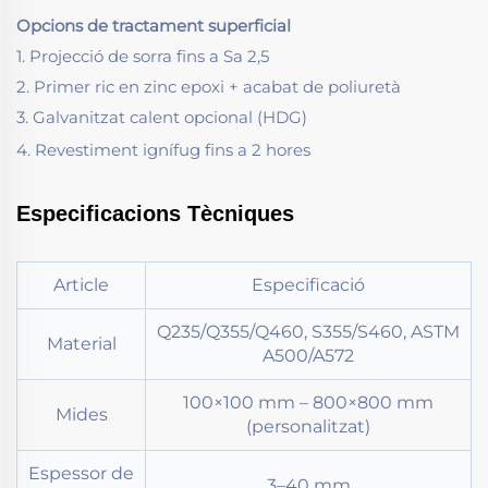
Opcions de tractament superficial
1. Projecció de sorra fins a Sa 2,5
2. Primer ric en zinc epoxi + acabat de poliuretà
3. Galvanitzat calent opcional (HDG)
4. Revestiment ignífug fins a 2 hores
Especificacions Tècniques
Article
Especificació
Q235/Q355/Q460, S355/S460, ASTM
Material
A500/A572
100×100 mm – 800×800 mm
Mides
(personalitzat)
Espessor de
3–40 mm