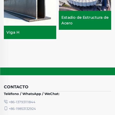
Estadio de Estructura de
Acero
Viga H
CONTACTO
Teléfono / WhatsApp / WeChat:
+86-13793111844
+86-19853132924