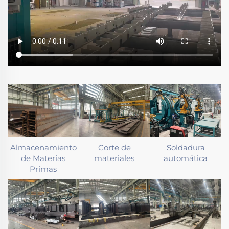
Almacenamiento
Corte de
Soldadura
de Materias
materiales
automática
Primas