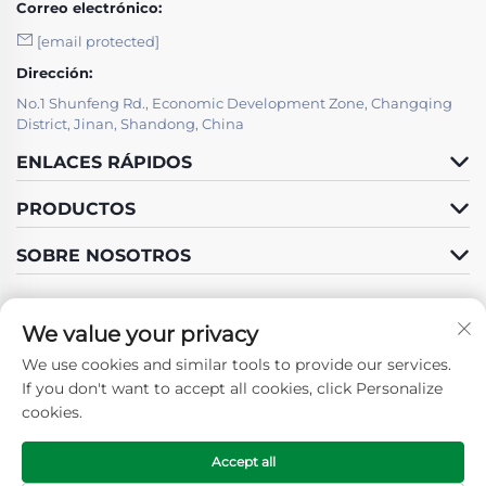
Correo electrónico:
[email protected]
Dirección:
No.1 Shunfeng Rd., Economic Development Zone, Changqing
District, Jinan, Shandong, China
ENLACES RÁPIDOS
PRODUCTOS
SOBRE NOSOTROS
We value your privacy
We use cookies and similar tools to provide our services.
Síguenos
If you don't want to accept all cookies, click Personalize
cookies.
Accept all
Derechos de autor © 2025 por SHANDONG GUOSHUN
CONSTRUCTION GROUP CO., LTD. -
Política de privacidad