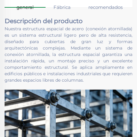
general
Fábrica
recomendados
Descripción del producto
Nuestra estructura espacial de acero (conexión atornillada)
es un sistema estructural ligero pero de alta resistencia,
diseñado para cubiertas de gran luz y formas
arquitectónicas complejas. Mediante un sistema de
conexión atornillada, la estructura espacial garantiza una
instalación rápida, un montaje preciso y un excelente
comportamiento estructural. Se aplica ampliamente en
edificios públicos e instalaciones industriales que requieren
grandes espacios libres de columnas.