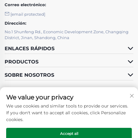
Correo electrónico:
[email protected]
Dirección:
No.1 Shunfeng Rd., Economic Development Zone, Changqing
District, Jinan, Shandong, China
ENLACES RÁPIDOS
PRODUCTOS
SOBRE NOSOTROS
We value your privacy
We use cookies and similar tools to provide our services.
Síguenos
If you don't want to accept all cookies, click Personalize
cookies.
Accept all
Derechos de autor © 2025 por SHANDONG GUOSHUN