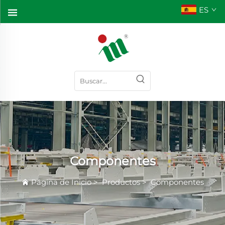
ES
Componentes
Página de Inicio
>
Productos
>
Componentes