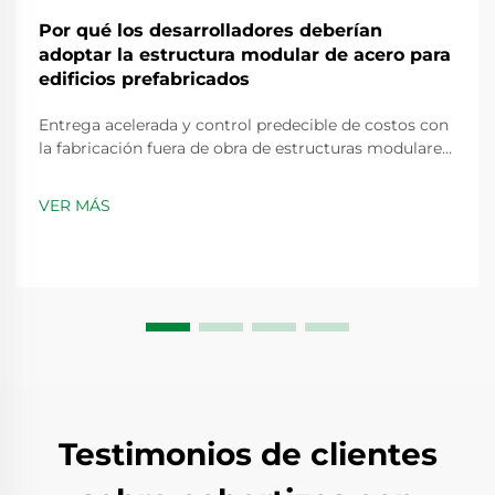
Por qué los desarrolladores deberían
adoptar la estructura modular de acero para
edificios prefabricados
Entrega acelerada y control predecible de costos con
la fabricación fuera de obra de estructuras modulares
de acero que reduce los plazos del proyecto en un 30-
50 %. Fabricar partes del edificio en entornos
VER MÁS
controlados significa no tener que esperar por mal
tiempo ni lidiar con esos retrasos comunes...
Testimonios de clientes