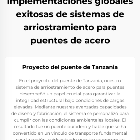
Implementaciones globales
exitosas de sistemas de
arriostramiento para
puentes de acero
Proyecto del puente de Tanzania
En el proyecto del puente de Tanzania, nuestro
sistema de arriostramiento de acero para puentes
desempeñó un papel crucial para garantizar la
integridad estructural bajo condiciones de cargas
elevadas. Mediante nuestras avanzadas capacidades
de diseño y fabricación, el sistema se personalizó para
cumplir con las condiciones ambientales locales. El
resultado fue un puente duradero y fiable que se ha
convertido en un vínculo de transporte fundamental
para la región, evidenciando nuestro compromiso