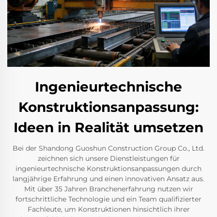
Ingenieurtechnische
Konstruktionsanpassung:
Ideen in Realität umsetzen
Bei der Shandong Guoshun Construction Group Co., Ltd.
zeichnen sich unsere Dienstleistungen für
ingenieurtechnische Konstruktionsanpassungen durch
langjährige Erfahrung und einen innovativen Ansatz aus.
Mit über 35 Jahren Branchenerfahrung nutzen wir
fortschrittliche Technologie und ein Team qualifizierter
Fachleute, um Konstruktionen hinsichtlich ihrer