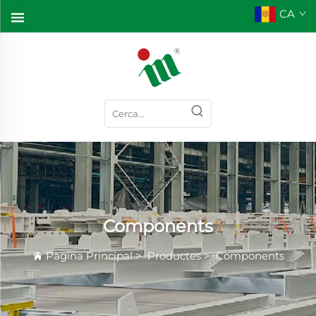
CA
Components
Pàgina Principal
>
Productes
>
Components