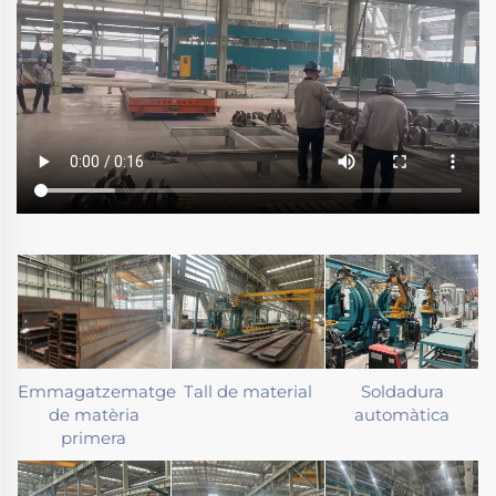
Emmagatzematge
Tall de material
Soldadura
de matèria
automàtica
primera