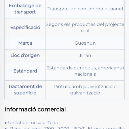
Embalatge de
Transport en contenidor o granel
transport
Segons els productes del projecte
Especificació
real
Marca
Guoshun
Lloc d'origen
Jinan
Estàndards europeus, americans i
Estàndard
nacionals
Tractament de
Pintura amb pulverització o
superfície
galvanització
Informació comercial
● Unitat de mesura: Tona
● Rang de preu: 1300—3000 USD/T. El preu específic