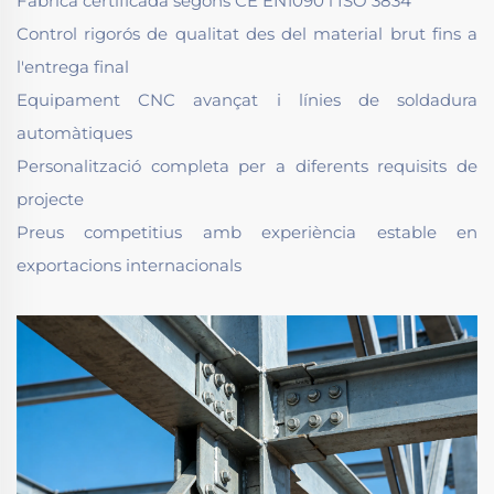
Fàbrica certificada segons CE EN1090 i ISO 3834
Control rigorós de qualitat des del material brut fins a
l'entrega final
Equipament CNC avançat i línies de soldadura
automàtiques
Personalització completa per a diferents requisits de
projecte
Preus competitius amb experiència estable en
exportacions internacionals