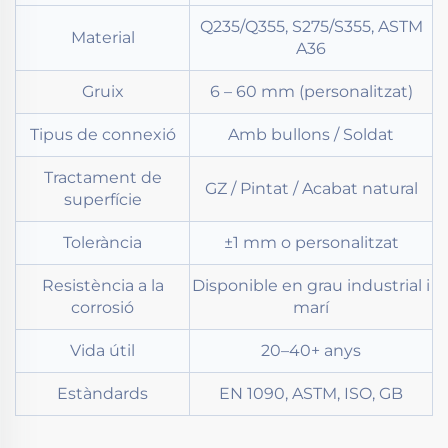
Q235/Q355, S275/S355, ASTM
Material
A36
Gruix
6 – 60 mm (personalitzat)
Tipus de connexió
Amb bullons / Soldat
Tractament de
GZ / Pintat / Acabat natural
superfície
Tolerància
±1 mm o personalitzat
Resistència a la
Disponible en grau industrial i
corrosió
marí
Vida útil
20–40+ anys
Estàndards
EN 1090, ASTM, ISO, GB