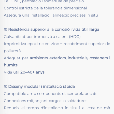
Tall CNC, perforació i soldadura de precisió
Control estricta de la tolerància dimensional
Assegura una instal·lació i alineació precises in situ
③ Resistència superior a la corrosió i vida útil llarga
Galvanitzat per immersió a calent (HDG)
Imprimitiva epoxi ric en zinc + recobriment superior de
poliuretà
Adequat per
ambients exteriors, industrials, costaners i
humits
Vida útil
20–40+ anys
④ Disseny modular i instal·lació ràpida
Compatible amb components d'acer prefabricats
Connexions mitjançant cargols o soldadures
Redueix el temps d'instal·lació in situ i el cost de mà