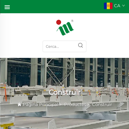
CA
Construir
Pàgina Principal
>
Productes
>
Construir