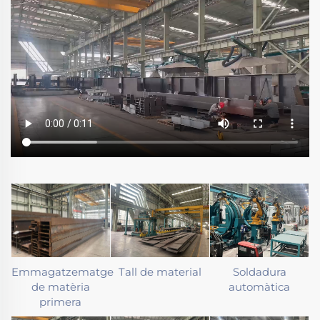
Emmagatzematge
Tall de material
Soldadura
de matèria
automàtica
primera