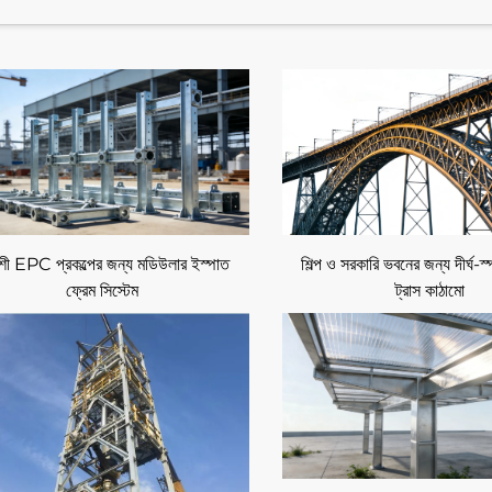
রয়োজন।
থনৈতিক করে তোলে।
র লেআউটকে সমর্থন করে।
র অনুমতি দেয়।
ব পছন্দ করে তোলে।
েশী EPC প্রকল্পের জন্য মডিউলার ইস্পাত
শিল্প ও সরকারি ভবনের জন্য দীর্ঘ-স্
তি দক্ষতা বৃদ্ধি করে।
ফ্রেম সিস্টেম
ট্রাস কাঠামো
র নিরাপত্তা বৃদ্ধি করে।
 শুরু হয়।