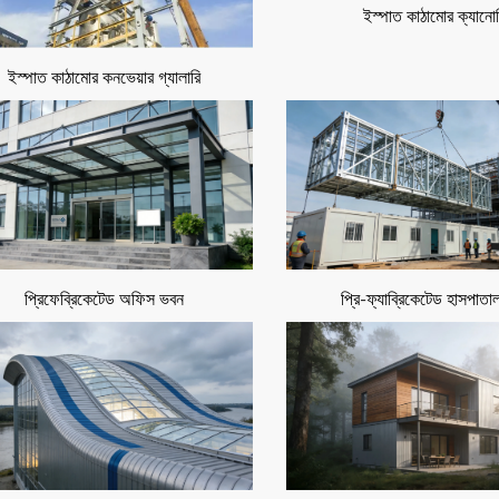
ষমতা নিশ্চিত করে।
ইস্পাত কাঠামোর ক্যানো
ইস্পাত কাঠামোর কনভেয়ার গ্যালারি
) সাধারণত ব্যবহৃত হয়।
্লোরিং কার্যকারিতা উন্নত করে।
ওয়েল্ডিং করা হয়।
ইন্টের আবরণ দেওয়া হয়।
প্রিফেব্রিকেটেড অফিস ভবন
প্রি-ফ্যাব্রিকেটেড হাসপাত
দান করে।
্ষা করা হয়।
তি নিশ্চিত করা হয়।
 দ্রুত নির্মাণ সম্ভব করে।
াথে সামঞ্জস্যপূর্ণ।