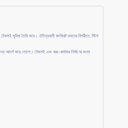
 এবং টেকসই সুবিধা তৈরি করে। ঐতিহ্যবাহী কংক্রিট ভবনের বিপরীতে, স্টিল
পের জন্য আদর্শ করে তোলে। টেকসই এবং খরচ-কার্যকর নির্মাণের জন্য