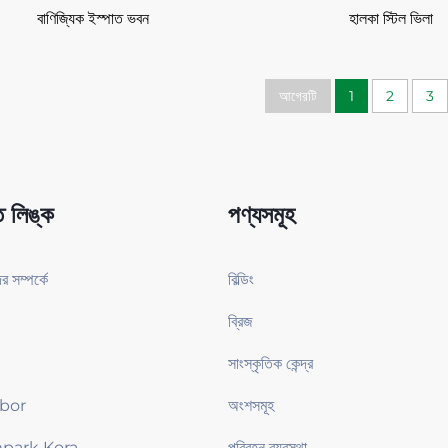
বাণিজ্যিক ইস্পাত ভবন
হালকা স্টিল ভিলা
আগেরটি
1
2
3
ত লিঙ্ক
পণ্যসমূহ
 সম্পর্কে
বিল্ডিং
ব্রিজ
ে।
 করে।
সাংস্কৃতিক কেন্দ্র
bor
অংশসমূহ
park Kora
পরিবহন ব্যবস্থা