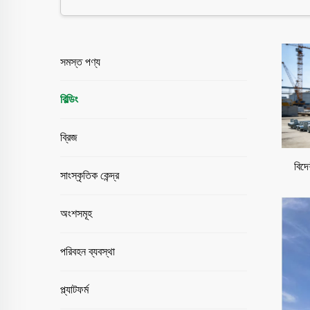
✦ খরচ-কার্যকারিতা
একটি ইস্পাত কাঠামোর ভবনের জন্য কম ফাউন্ডেশন এবং কম শ্রম প্
নিম্ন রক্ষণাবেক্ষণ খরচ এটিকে আজীবন দৃষ্টিকোণ থেকে অত্যন্ত অর্
সমস্ত পণ্য
✦ নকশায় নমনীয়তা
ইস্পাত কাঠামোর ভবন বৃহৎ স্প্যান, কলাম-মুক্ত স্থান এবং মডিউলা
বিল্ডিং
এটি শিল্প ও বাণিজ্যিক উভয় ব্যবহারের জন্য সৃজনশীল স্থাপত্য নকশা
ব্রিজ
✦ পরিবেশ-বান্ধব এবং টেকসই
ইস্পাত পুনর্নবীকরণযোগ্য, যা ইস্পাত কাঠামোর ভবনকে পরিবেশ-বান্ধ
বিদ
সৌর প্যানেল, তাপ নিরোধক এবং স্মার্ট সিস্টেমের সাথে একীভূতকরণ শক্
সাংস্কৃতিক কেন্দ্র
✦ নিরাপত্তা
অগ্নি-প্রতিরোধী আবরণ এবং ক্ষয়রোধী চিকিৎসা ইস্পাত কাঠামোর ভবনে
অংশসমূহ
আন্তর্জাতিক সার্টিফিকেশন গ্লোবাল মানের সাথে সঙ্গতি নিশ্চিত করে।
⚙ প্রক্রিয়া ও প্রযুক্তিগত বৈশিষ্ট্য
পরিবহন ব্যবস্থা
✓ প্রকৌশল ও ডিজাইন
প্ল্যাটফর্ম
প্রতিটি ইস্পাত কাঠামোর ভবন 3D মডেলিং এবং BIM অনুকল্পনা দিয়ে