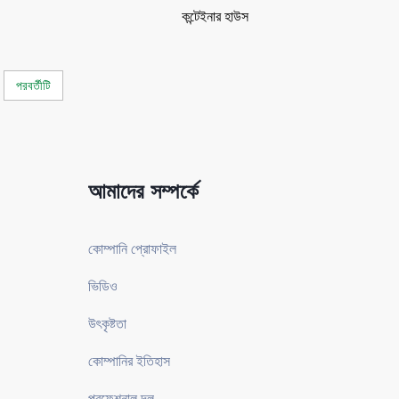
কন্টেইনার হাউস
পরবর্তীটি
আমাদের সম্পর্কে
কোম্পানি প্রোফাইল
ভিডিও
উৎকৃষ্টতা
কোম্পানির ইতিহাস
প্রফেশনাল দল