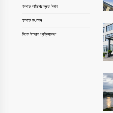
গাঠনিক বিশ্লেষণ ভূমিকম্প প্রতিরোধ, বাতাসের কর্মদক্ষতা এবং লোড ক্
ইস্পাত কাঠামোর দ্রুত নির্মাণ
✓ উপাদান নির্বাচন
উচ্চ-শক্তির ইস্পাত (Q355, Q460, ASTM A572, EN S355
ইস্পাত উৎপাদন
ইনসুলেটেড স্যান্ডউইচ প্যানেল, গ্লাস কার্টেন ওয়াল এবং কম্পোজিট ফ
বিশেষ ইস্পাত প্রক্রিয়াকরণ
✓ উৎপাদন
সিএনসি এবং রোবটিক প্রযুক্তি ব্যবহার করে ইস্পাত কাটা, ড্রিলিং এবং 
মডিউলার ডিজাইন নির্ভুলতা বৃদ্ধি করে এবং ত্রুটি কমায়।
✓ পৃষ্ঠ সুরক্ষা
ইস্পাত কাঠামোর ভবনগুলিতে গ্যালভানাইজেশন, ইপোক্সি বা পাউডার পে
ঐচ্ছিক অগ্নি-প্রতিরোধী আবরণ 2 ঘন্টা পর্যন্ত প্রতিরোধ ক্ষমতা প্র
✓ গুণগত নিয়ন্ত্রণ
প্রতিটি ইস্পাত কাঠামোর ভবন অ-ধ্বংসাত্মক পরীক্ষার পদ্ধতি দ্বারা পরীক
সিই, আইএসও3834, ইএন1090 এবং এআইএসসি মানগুলির সাথে সঙ্গ
✓ ইনস্টলেশন
মডিউলার অ্যাসেম্বলি বোল্টযুক্ত বা ওয়েল্ডেড সংযোগের মাধ্যমে সাইটে
সম্পূর্ণ সমাধানের জন্য এইচভিএসি, বৈদ্যুতিক এবং প্লাম্বিং সিস্টেমের স