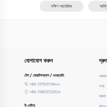
দক্ষিণ আমেরিকা
আফ্র
যোগাযোগ করুন
দ্রু
টেল / হোয়াটসঅ্যাপ / ওয়েচ্যাট:
আমাদের
+86-13793111844
পণ্য
+86-19853132924
মামলা
ই-মেইল:
Kho