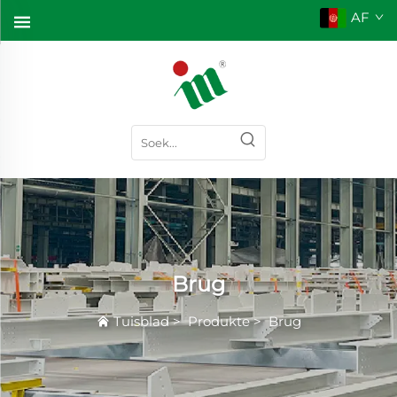
AF
Brug
Tuisblad
>
Produkte
>
Brug