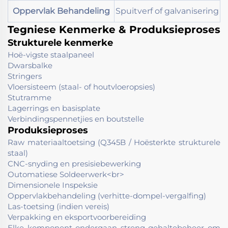
Oppervlak Behandeling
Spuitverf of galvanisering
Tegniese Kenmerke & Produksieproses
Strukturele kenmerke
Hoë-vigste staalpaneel
Dwarsbalke
Stringers
Vloersisteem (staal- of houtvloeropsies)
Stutramme
Lagerrings en basisplate
Verbindingspennetjies en boutstelle
Produksieproses
Raw materiaaltoetsing (Q345B / Hoësterkte strukturele
staal)
CNC-snyding en presisiebewerking
Outomatiese Soldeerwerk<br>
Dimensionele Inspeksie
Oppervlakbehandeling (verhitte-dompel-vergalfing)
Las-toetsing (indien vereis)
Verpakking en eksportvoorbereiding
Elke komponent ondergaan streng gehaltebeheer om