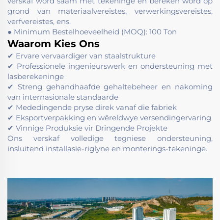
verskaf word saam met tekeninge en bereken word op
grond van materiaalvereistes, verwerkingsvereistes,
verfvereistes, ens.
● Minimum Bestelhoeveelheid (MOQ): 100 Ton
Waarom Kies Ons
✔ Ervare vervaardiger van staalstrukture
✔ Professionele ingenieurswerk en ondersteuning met
lasberekeninge
✔ Streng gehandhaafde gehaltebeheer en nakoming
van internasionale standaarde
✔ Mededingende pryse direk vanaf die fabriek
✔ Eksportverpakking en wêreldwye versendingervaring
✔ Vinnige Produksie vir Dringende Projekte
Ons verskaf volledige tegniese ondersteuning,
insluitend installasie-riglyne en monterings-tekeninge.