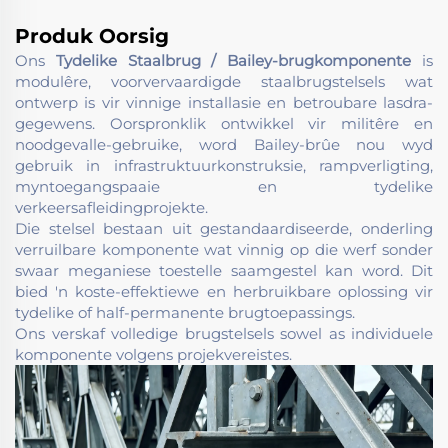
Produk Oorsig
Ons
Tydelike Staalbrug / Bailey-brugkomponente
is
modulêre, voorvervaardigde staalbrugstelsels wat
ontwerp is vir vinnige installasie en betroubare lasdra-
gegewens. Oorspronklik ontwikkel vir militêre en
noodgevalle-gebruike, word Bailey-brûe nou wyd
gebruik in infrastruktuurkonstruksie, rampverligting,
myntoegangspaaie en tydelike
verkeersafleidingprojekte.
Die stelsel bestaan uit gestandaardiseerde, onderling
verruilbare komponente wat vinnig op die werf sonder
swaar meganiese toestelle saamgestel kan word. Dit
bied 'n koste-effektiewe en herbruikbare oplossing vir
tydelike of half-permanente brugtoepassings.
Ons verskaf volledige brugstelsels sowel as individuele
komponente volgens projekvereistes.