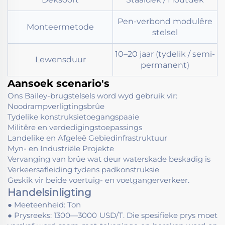
Pen-verbond modulêre
Monteermetode
stelsel
10–20 jaar (tydelik / semi-
Lewensduur
permanent)
Aansoek scenario's
Ons Bailey-brugstelsels word wyd gebruik vir:
Noodrampverligtingsbrûe
Tydelike konstruksietoegangspaaie
Militêre en verdedigingstoepassings
Landelike en Afgeleë Gebiedinfrastruktuur
Myn- en Industriële Projekte
Vervanging van brûe wat deur waterskade beskadig is
Verkeersafleiding tydens padkonstruksie
Geskik vir beide voertuig- en voetgangerverkeer.
Handelsinligting
● Meeteenheid: Ton
● Prysreeks: 1300—3000 USD/T. Die spesifieke prys moet