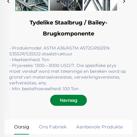
Tydelike Staalbrug / Bailey-
Brugkomponente
- Produkmodel: ASTM A36/ASTM A572GR50/EN
S355JR/S355J2-staalstruktuur
- Meeteenheid: Ton
- Prysreeks: 1300—3000 USD/T. Die spesifieke prys
moet verskaf word met tekeninge en bereken word op
grond van materiaalvereistes, verwerkingsvereistes,
verfvereistes, ens.
- Min. bestelhoeveelheid: 100 Ton
Navraag
Oorsig
Ons Fabriek
Aanbevole Produkte