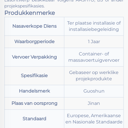
projekspesifikasies.
Produkkenmerke
Ter plaatse installasie of
Nasaverkope Diens
installasiebegeleiding
Waarborgperiode
1 Jaar
Container- of
Vervoer Verpakking
massavoertuigvervoer
Gebaseer op werklike
Spesifikasie
projekprodukte
Handelsmerk
Guoshun
Plaas van oorsprong
Jinan
Europese, Amerikaanse
Standaard
en Nasionale Standaarde