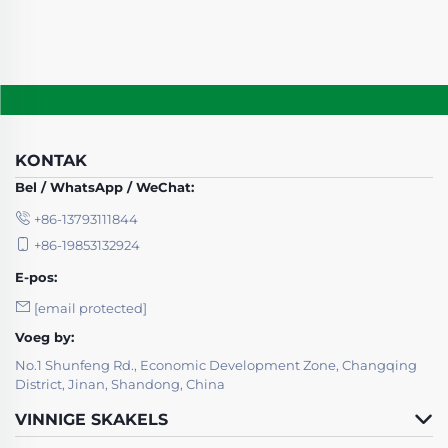
KONTAK
Bel / WhatsApp / WeChat:
+86-13793111844
+86-19853132924
E-pos:
[email protected]
Voeg by:
No.1 Shunfeng Rd., Economic Development Zone, Changqing
District, Jinan, Shandong, China
VINNIGE SKAKELS