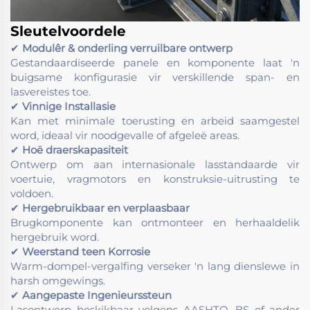
Sleutelvoordele
✔
Modulêr & onderling verruilbare ontwerp
Gestandaardiseerde panele en komponente laat 'n
buigsame konfigurasie vir verskillende span- en
lasvereistes toe.
✔
Vinnige Installasie
Kan met minimale toerusting en arbeid saamgestel
word, ideaal vir noodgevalle of afgeleë areas.
✔
Hoë draerskapasiteit
Ontwerp om aan internasionale lasstandaarde vir
voertuie, vragmotors en konstruksie-uitrusting te
voldoen.
✔
Hergebruikbaar en verplaasbaar
Brugkomponente kan ontmonteer en herhaaldelik
hergebruik word.
✔
Weerstand teen Korrosie
Warm-dompel-vergalfing verseker 'n lang dienslewe in
harsh omgewings.
✔
Aangepaste Ingenieurssteun
Lasontwerp beskikbaar volgens AASHTO, BS of ander