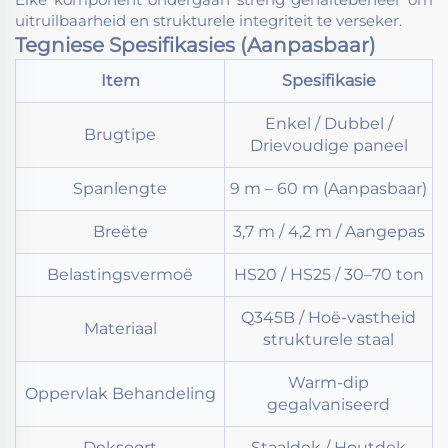
uitruilbaarheid en strukturele integriteit te verseker.
Tegniese Spesifikasies (Aanpasbaar)
Item
Spesifikasie
Enkel / Dubbel /
Brugtipe
Drievoudige paneel
Spanlengte
9 m – 60 m (Aanpasbaar)
Breëte
3,7 m / 4,2 m / Aangepas
Belastingsvermoë
HS20 / HS25 / 30–70 ton
Q345B / Hoë-vastheid
Materiaal
strukturele staal
Warm-dip
Oppervlak Behandeling
gegalvaniseerd
Deksoort
Staaldek / Houtdek