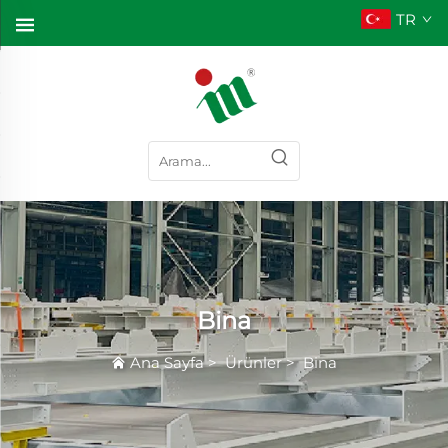
TR
Bina
Ana Sayfa
>
Ürünler
>
Bina