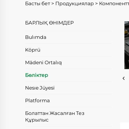
Басты бет >
Продукциялар
>
Компонент
БАРЛЫҚ ӨНІМДЕР
Bulımda
Köprü
Mädeni Ortalıq
Бөліктер
Nesıe Jüyesi
Platforma
Болаттан Жасалған Тез
Құрылыс