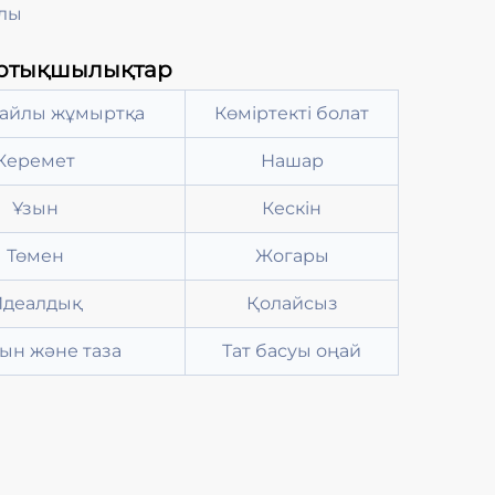
йлы
 артықшылықтар
найлы жұмыртқа
Көміртекті болат
Керемет
Нашар
Ұзын
Кескін
Төмен
Жогары
деалдық
Қолайсыз
ын және таза
Тат басуы оңай