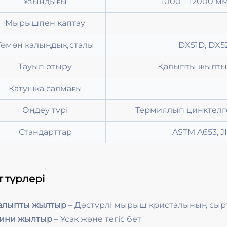
Ұзындығы
1000 – 12000 
Мырышпен қаптау
Төмөн калыңдық сталы
DX51D, DX52
Тауып отыру
Қалыпты жылты
Катушка салмағы
Өңдеу түрі
Термиялып цинктелге
Стандарттар
ASTM A653, JI
т түрлері
Қалыпты жылтыр
– Дәстүрлі мырыш кристалының сырт
Мини жылтыр
– Ұсақ және тегіс бет