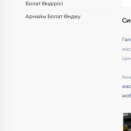
Болат Өндірісі
Арнайы Болат Өңдеу
Си
Гал
жас
Цин
Кең
жас
жоб