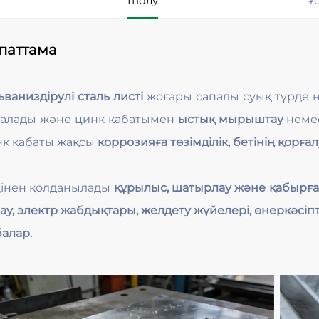
Шолу
Ұ
паттама
ьваниздірулі сталь листі
жоғары сапалы суық түрде 
алады және цинк қабатымен
ыстық мырыштау
неме
к қабаты жақсы
коррозияға төзімділік, бетінің қорғ
інен қолданылады
құрылыс, шатырлау және қабырға 
ау, электр жабдықтары, желдету жүйелері, өнеркәсі
алар.