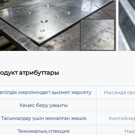
одукт атрибуттары
епілдік мерзіміндегі қызмет көрсету
Нысанда ор
Кеңес беру уақыты
Тасымалдау үшін жиналған жәшік
Контейнер
Техникалық спекция
Нақ