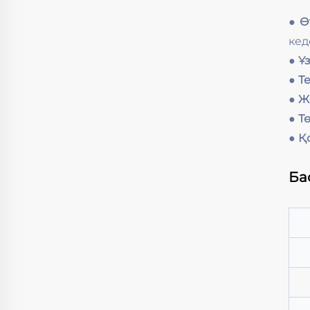
● Ө
кед
● Ұ
● Т
● Ж
● Т
● Қ
Ба