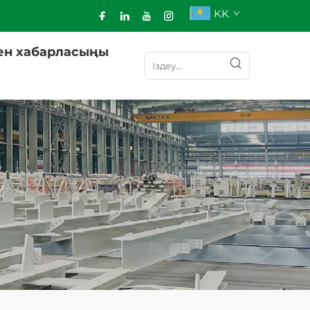
KK
ен хабарласыңы