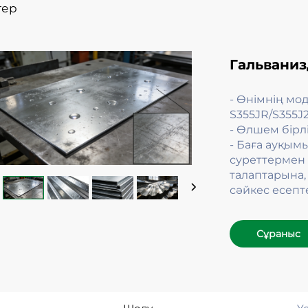
тер
Гальваниз
- Өнімнің мо
S355JR/S355J
- Өлшем бірлі
- Баға ауқым
суреттермен 
талаптарына,
сәйкес есепте
Сұраныс