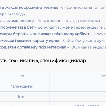
те жақсы коррозияға төзімділік
– Цинк қабаты татта
ергі жасайды
зақ қызмет кезеңі
– Ашық аспан астында және қиын ж
егіс және таза бет
– Бояу, қаптау және терең өңдеуге 
оғары беріктік және жақсы пішінделу қабілеті
– Кесуг
өмендегі қызмет көрсету құны
– Қайта бояу және ауы
оршаған ортаға қауіпсіз материал
– 100% қайта өңдел
сты техникалық спецификациялар
Зат
Те
Қалыңдығы
Ені