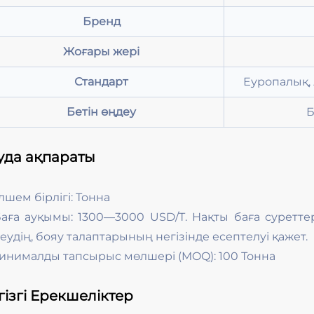
Бренд
Жоғары жері
Стандарт
Еуропалық,
Бетін өңдеу
Б
уда ақпараты
лшем бірлігі: Тонна
аға ауқымы: 1300—3000 USD/Т. Нақты баға суретте
еудің, бояу талаптарының негізінде есептелуі қажет.
инималды тапсырыс мөлшері (MOQ): 100 Тонна
гізгі Ерекшеліктер