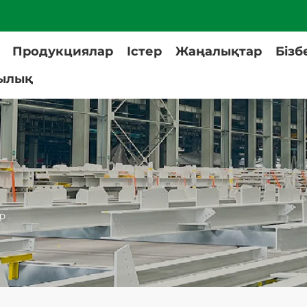
Продукциялар
Істер
Жаңалықтар
Бізб
ылық
р