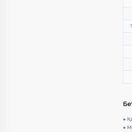
Бе
● 
● 