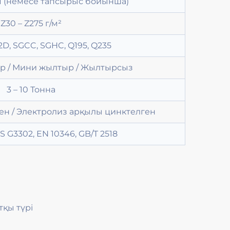
мм (немесе тапсырыс бойынша)
Z30 – Z275 г/м²
D, SGCC, SGHC, Q195, Q235
р / Мини жылтыр / Жылтырсыз
3 – 10 Тонна
н / Электролиз арқылы цинктелген
S G3302, EN 10346, GB/T 2518
қы түрі