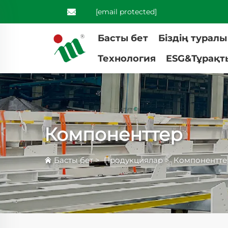
[email protected]
Басты бет
Біздің туралы
Технология
ESG&Тұрақт
Компоненттер
Басты бет
>
Продукциялар
>
Компонентте