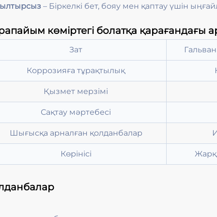
Жылтырсыз
– Біркелкі бет, бояу мен қаптау үшін ыңға
рапайым көміртегі болатқа қарағандағы
Зат
Гальва
Коррозияға тұрақтылық
Қызмет мерзімі
Сақтау мәртебесі
Шығысқа арналған қолданбалар
И
Көрінісі
Жарқ
лданбалар