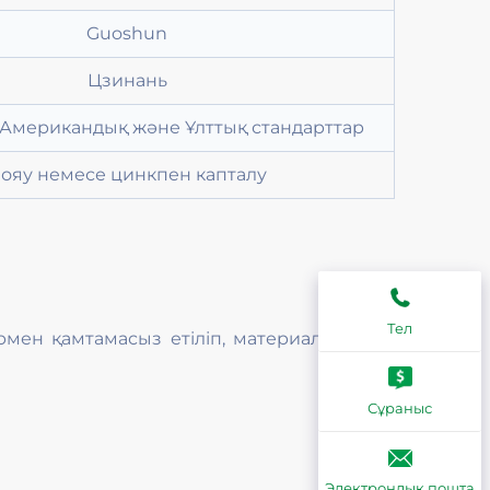
Guoshun
Цзинань
 Американдық және Ұлттық стандарттар
ояу немесе цинкпен капталу
Тел
рмен қамтамасыз етіліп, материалдардың,
Сұраныс
Электрондық пошта