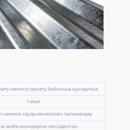
нату немесе орнату бойынша нұсқаулық
1 жыл
 немесе сауда кемесімен тасымалдау
ты жоба өнімдеріне негізделген