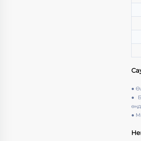
Са
● Ө
● Б
өңд
● М
Не