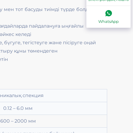
ну мен тот басуды тиімді түрде болдырмаға
WhatsApp
ағдайларда пайдалануға ыңғайлы
сәйкес келеді
е, бүгуге, тегістеуге және пісіруге оңай
стыру құны төмендеген
етін
хникалық спекция
0.12 – 6.0 мм
600 – 2000 мм