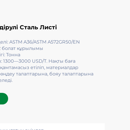
дірулі Сталь Листі
делі: ASTM A36/ASTM A572GR50/EN
2 болат құрылымы
гі: Тонна
ы: 1300—3000 USD/Т. Нақты баға
қамтамасыз етіліп, материалдар
 өңдеу талаптарына, бояу талаптарына
леді.