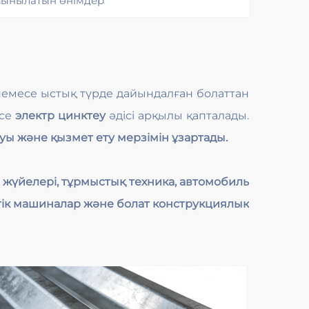
сынылатын өнімдер
немесе ыстық түрде дайындалған болаттан
се
электр цинктеу
әдісі арқылы қапталады.
алуы және қызмет ету мерзімін ұзартады.
жүйелері, тұрмыстық техника, автомобиль
птік машиналар және болат конструкциялық