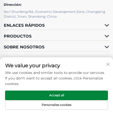
Dirección:
No.1 Shunfeng Rd., Economic Development Zone, Changqing
District, Jinan, Shandong, China
ENLACES RÁPIDOS
PRODUCTOS
SOBRE NOSOTROS
We value your privacy
We use cookies and similar tools to provide our services.
Síganos
If you don't want to accept all cookies, click Personalize
cookies.
Accept all
Derechos de autor © 2025 por SHANDONG GUOSHUN
CONSTRUCTION GROUP CO., LTD. -
Política de privacidad
Personalize cookies
Página Principal
Productos
Contáctenos
ARriba