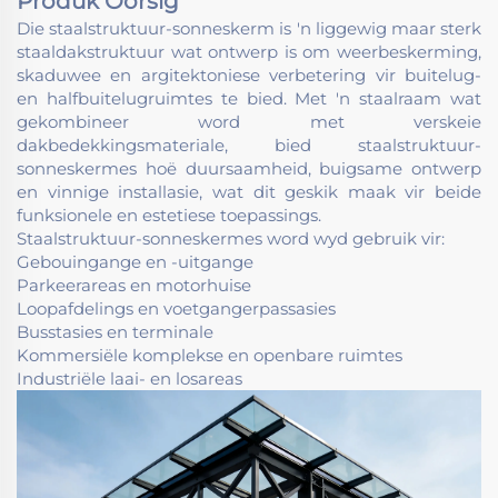
Produk Oorsig
Die staalstruktuur-sonneskerm is 'n liggewig maar sterk
staaldakstruktuur wat ontwerp is om weerbeskerming,
skaduwee en argitektoniese verbetering vir buitelug-
en halfbuitelugruimtes te bied. Met 'n staalraam wat
gekombineer word met verskeie
dakbedekkingsmateriale, bied staalstruktuur-
sonneskermes hoë duursaamheid, buigsame ontwerp
en vinnige installasie, wat dit geskik maak vir beide
funksionele en estetiese toepassings.
Staalstruktuur-sonneskermes word wyd gebruik vir:
Gebouingange en -uitgange
Parkeerareas en motorhuise
Loopafdelings en voetgangerpassasies
Busstasies en terminale
Kommersiële komplekse en openbare ruimtes
Industriële laai- en losareas