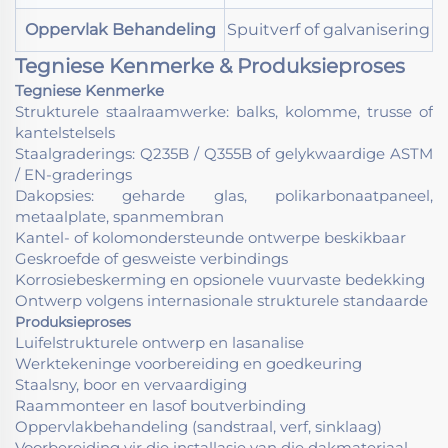
Oppervlak Behandeling
Spuitverf of galvanisering
Tegniese Kenmerke & Produksieproses
Tegniese Kenmerke
Strukturele staalraamwerke: balks, kolomme, trusse of
kantelstelsels
Staalgraderings: Q235B / Q355B of gelykwaardige ASTM
/ EN-graderings
Dakopsies: geharde glas, polikarbonaatpaneel,
metaalplate, spanmembran
Kantel- of kolomondersteunde ontwerpe beskikbaar
Geskroefde of gesweiste verbindings
Korrosiebeskerming en opsionele vuurvaste bedekking
Ontwerp volgens internasionale strukturele standaarde
Produksieproses
Luifelstrukturele ontwerp en lasanalise
Werktekeninge voorbereiding en goedkeuring
Staalsny, boor en vervaardiging
Raammonteer en lasof boutverbinding
Oppervlakbehandeling (sandstraal, verf, sinklaag)
Voorbereiding vir die installasie van die dakmateriaal