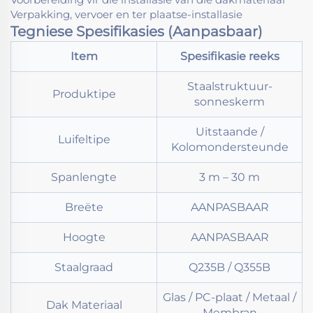
Verpakking, vervoer en ter plaatse-installasie
Tegniese Spesifikasies (Aanpasbaar)
Item
Spesifikasie reeks
Staalstruktuur-
Produktipe
sonneskerm
Uitstaande /
Luifeltipe
Kolomondersteunde
Spanlengte
3 m – 30 m
Breëte
AANPASBAAR
Hoogte
AANPASBAAR
Staalgraad
Q235B / Q355B
Glas / PC-plaat / Metaal /
Dak Materiaal
Membran