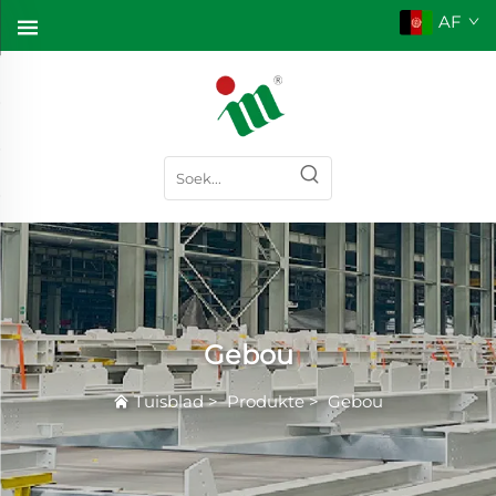
AF
Gebou
Tuisblad
>
Produkte
>
Gebou