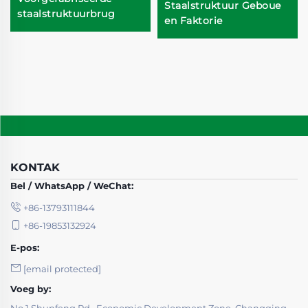
Staalstruktuur Geboue
staalstruktuurbrug
en Faktorie
KONTAK
Bel / WhatsApp / WeChat:
+86-13793111844
+86-19853132924
E-pos:
[email protected]
Voeg by:
No.1 Shunfeng Rd., Economic Development Zone, Changqing