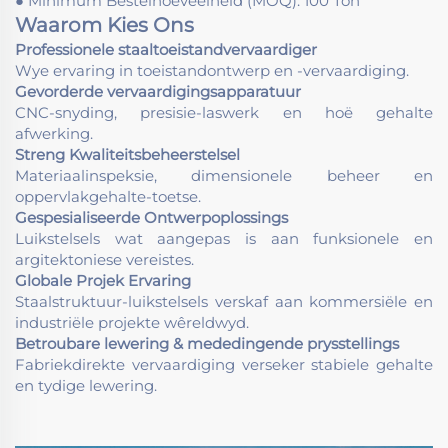
● Minimum Bestelhoeveelheid (MOQ): 100 Ton
Waarom Kies Ons
Professionele staaltoeistandvervaardiger
Wye ervaring in toeistandontwerp en -vervaardiging.
Gevorderde vervaardigingsapparatuur
CNC-snyding, presisie-laswerk en hoë gehalte
afwerking.
Streng Kwaliteitsbeheerstelsel
Materiaalinspeksie, dimensionele beheer en
oppervlakgehalte-toetse.
Gespesialiseerde Ontwerpoplossings
Luikstelsels wat aangepas is aan funksionele en
argitektoniese vereistes.
Globale Projek Ervaring
Staalstruktuur-luikstelsels verskaf aan kommersiële en
industriële projekte wêreldwyd.
Betroubare lewering & mededingende prysstellings
Fabriekdirekte vervaardiging verseker stabiele gehalte
en tydige lewering.